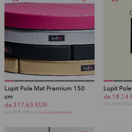
Lupit Pole Mat Premium 150
Lupit Pol
cm
da 18,14
da 317,65 EUR
incl. 20 % UST e
incl. 20 % UST escl.
Costi di spedizione