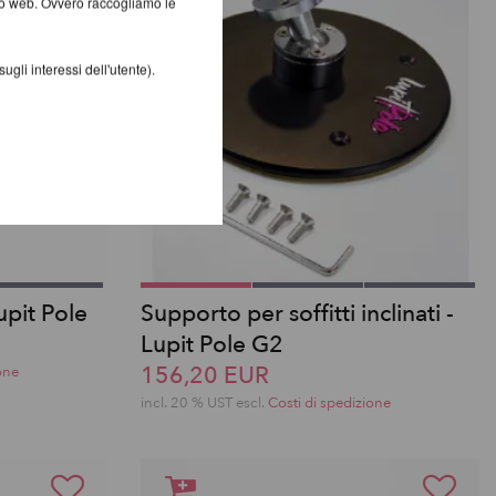
ito web. Ovvero raccogliamo le
gli interessi dell'utente).
upit Pole
Supporto per soffitti inclinati -
Lupit Pole G2
156,20 EUR
one
incl. 20 % UST escl.
Costi di spedizione