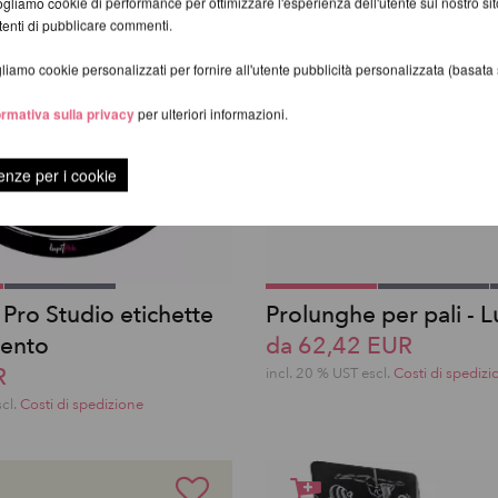
gliamo cookie di performance per ottimizzare l'esperienza dell'utente sul nostro s
utenti di pubblicare commenti.
iamo cookie personalizzati per fornire all'utente pubblicità personalizzata (basata su
ormativa sulla privacy
per ulteriori informazioni.
enze per i cookie
 Pro Studio etichette
Prolunghe per pali - L
mento
da 62,42 EUR
R
incl. 20 % UST escl.
Costi di spedizi
scl.
Costi di spedizione