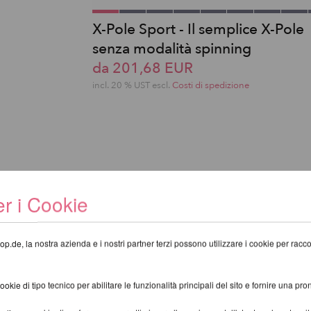
X-Pole Sport - Il semplice X-Pole
senza modalità spinning
da 201,68 EUR
incl. 20 % UST escl.
Costi di spedizione
r i Cookie
op.de, la nostra azienda e i nostri partner terzi possono utilizzare i cookie per raccogl
kie di tipo tecnico per abilitare le funzionalità principali del sito e fornire una pron