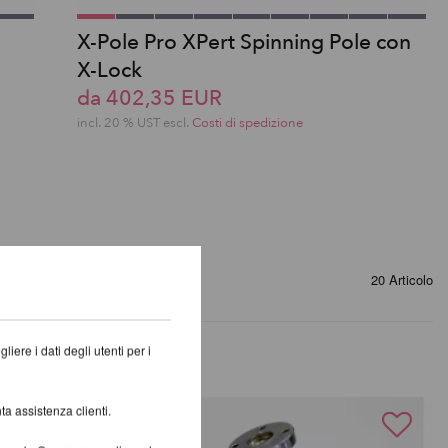
X-Pole Pro XPert Spinning Pole con
X-Lock
da 402,35 EUR
incl. 20 % UST escl.
Costi di spedizione
20 Articolo
iere i dati degli utenti per i
ta assistenza clienti.