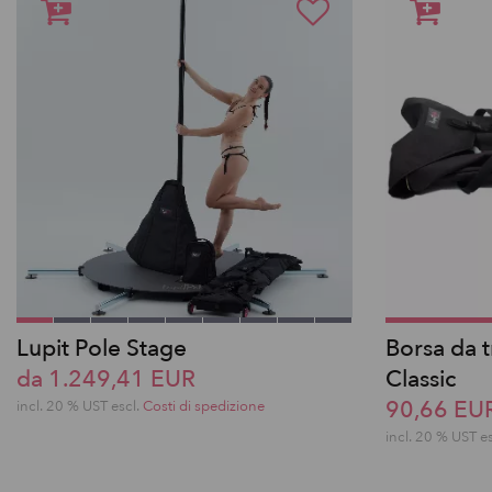
Lupit Pole Stage
Borsa da t
da 1.249,41 EUR
Classic
90,66 EU
incl. 20 % UST escl.
Costi di spedizione
incl. 20 % UST e