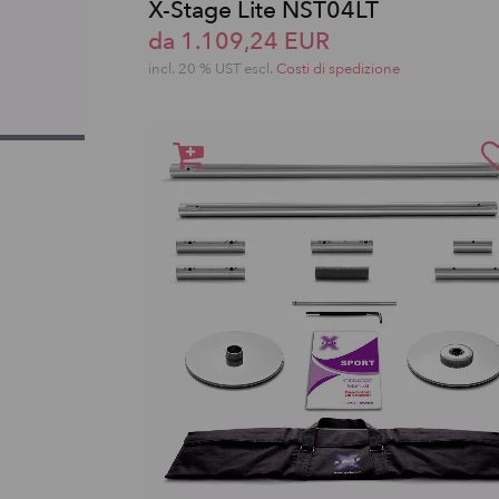
X-Stage Lite NST04LT
da 1.109,24 EUR
incl. 20 % UST escl.
Costi di spedizione