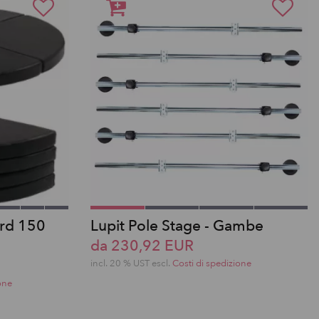
ard 150
Lupit Pole Stage - Gambe
da 230,92 EUR
incl. 20 % UST escl.
Costi di spedizione
one