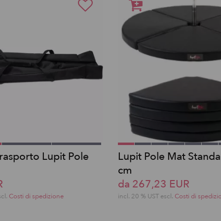
rasporto Lupit Pole
Lupit Pole Mat Stand
cm
R
da 267,23 EUR
scl.
Costi di spedizione
incl. 20 % UST escl.
Costi di spedizi