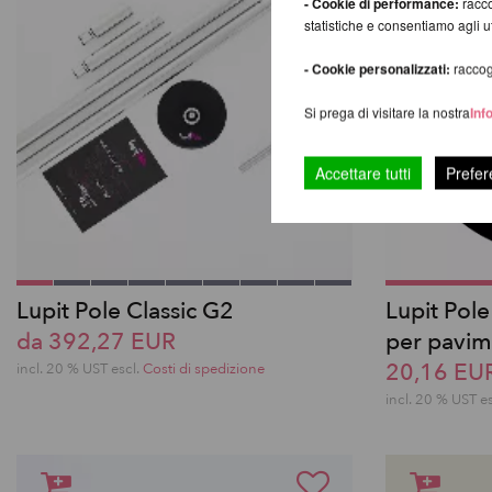
- Cookie di performance:
racco
statistiche e consentiamo agli 
- Cookie personalizzati:
raccogl
Si prega di visitare la nostra
Inf
Accettare tutti
Prefer
Lupit Pole Classic G2
Lupit Pole
da 392,27 EUR
per pavi
20,16 EU
incl. 20 % UST escl.
Costi di spedizione
incl. 20 % UST e