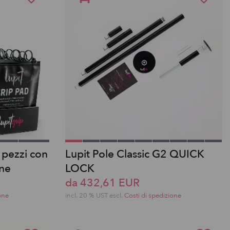
 pezzi con
Lupit Pole Classic G2 QUICK
one
LOCK
da 432,61 EUR
one
incl. 20 % UST escl.
Costi di spedizione