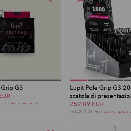
e Grip G3
Lupit Pole Grip G3 20
 EUR
scatola di presentazi
252,09 EUR
scl.
Costi di spedizione
incl. 20 % UST escl.
Costi di spedizi