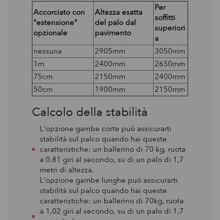
Per
Accorciato con
Altezza esatta
soffitti
"estensione"
del palo dal
superiori
opzionale
pavimento
a
nessuna
2905mm
3050mm
1m
2400mm
2650mm
75cm
2150mm
2400mm
50cm
1900mm
2150mm
Calcolo della stabilità
L'opzione gambe corte può assicurarti
stabilità sul palco quando hai queste
caratteristiche: un ballerino di 70 kg, ruota
a 0.81 giri al secondo, su di un palo di 1,7
metri di altezza.
L'opzione gambe lunghe può assicurarti
stabilità sul palco quando hai queste
caratteristiche: un ballerino di 70kg, ruota
a 1,02 giri al secondo, su di un palo di 1,7