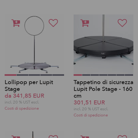
Lollipop per Lupit
Tappetino di sicurezza
Stage
Lupit Pole Stage - 160
da 341,85 EUR
cm
301,51 EUR
incl. 20 % UST escl.
Costi di spedizione
incl. 20 % UST escl.
Costi di spedizione