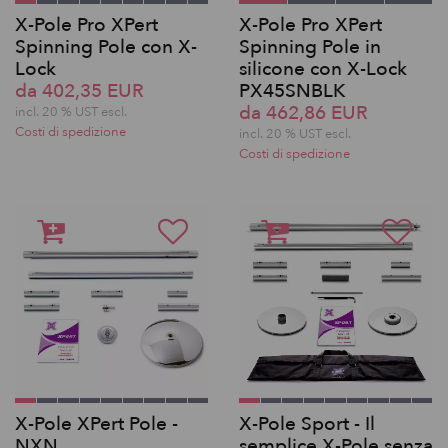
X-Pole Pro XPert
X-Pole Pro XPert
Spinning Pole con X-
Spinning Pole in
Lock
silicone con X-Lock
da 402,35 EUR
PX45SNBLK
da 462,86 EUR
incl. 20 % UST escl.
Costi di spedizione
incl. 20 % UST escl.
Costi di spedizione
X-Pole XPert Pole -
X-Pole Sport - Il
NXN
semplice X-Pole senza