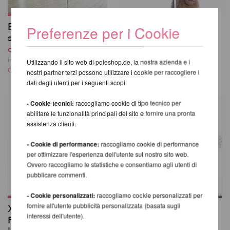
Poles fatti su misura
BUILD-A-POLE X-Pole
Preferenze per i Cookie
0,00 EUR
su misura fino a 4,5 m
incl. 20 % UST escl.
da 695,80 EUR
Costi di spedizione
incl. 20 % UST escl.
Utilizzando il sito web di poleshop.de, la nostra azienda e i
Costi di spedizione
nostri partner terzi possono utilizzare i cookie per raccogliere i
dati degli utenti per i seguenti scopi:
- Cookie tecnici:
raccogliamo cookie di tipo tecnico per
abilitare le funzionalità principali del sito e fornire una pronta
assistenza clienti.
- Cookie di performance:
raccogliamo cookie di performance
per ottimizzare l'esperienza dell'utente sul nostro sito web.
Ovvero raccogliamo le statistiche e consentiamo agli utenti di
pubblicare commenti.
- Cookie personalizzati:
raccogliamo cookie personalizzati per
fornire all'utente pubblicità personalizzata (basata sugli
X-Pole Competition
Lupit Pole Classic G2
interessi dell'utente).
Pole: A-Pole L2,5M +
da 392,27 EUR