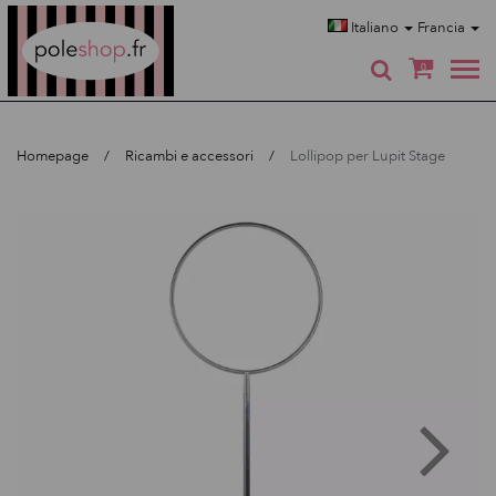
Poleshop.de
Italiano
Francia
0
Homepage
Ricambi e accessori
Lollipop per Lupit Stage