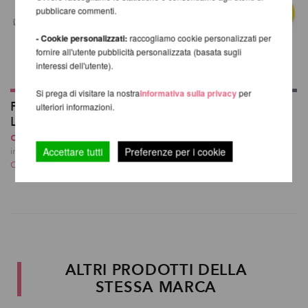
pubblicare commenti.
- Cookie personalizzati:
raccogliamo cookie personalizzati per
fornire all'utente pubblicità personalizzata (basata sugli
interessi dell'utente).
Si prega di visitare la nostra
Informativa sulla privacy
per
Prolunghe per pali -
Nastro Adesivo per
ulteriori informazioni.
Lupit Pole Stage
Aerial 50m
da 99,83 EUR
40,33 EUR
Accettare tutti
Preferenze per i cookie
incl. 20 % UST escl.
incl. 20 % UST escl.
Costi di spedizione
Costi di spedizione
ALTRI PRODOTTI DELLA
STESSA MARCA