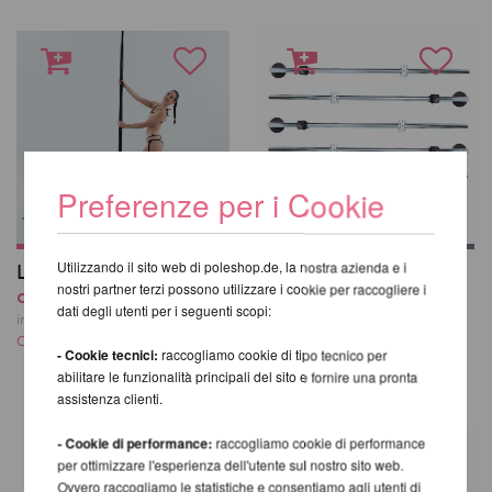
Preferenze per i Cookie
Utilizzando il sito web di poleshop.de, la nostra azienda e i
Lupit Pole Stage
Lupit Pole Stage -
nostri partner terzi possono utilizzare i cookie per raccogliere i
da 1.249,41 EUR
Gambe
dati degli utenti per i seguenti scopi:
da 230,92 EUR
incl. 20 % UST escl.
Costi di spedizione
incl. 20 % UST escl.
- Cookie tecnici:
raccogliamo cookie di tipo tecnico per
Costi di spedizione
abilitare le funzionalità principali del sito e fornire una pronta
assistenza clienti.
- Cookie di performance:
raccogliamo cookie di performance
per ottimizzare l'esperienza dell'utente sul nostro sito web.
Ovvero raccogliamo le statistiche e consentiamo agli utenti di