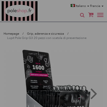
Poleshop.de
Italiano
Francia
0
Homepage
Grip, aderenza e sicurezza
Lupit Pole Grip G3 20 pezzi con scatola di presentazione