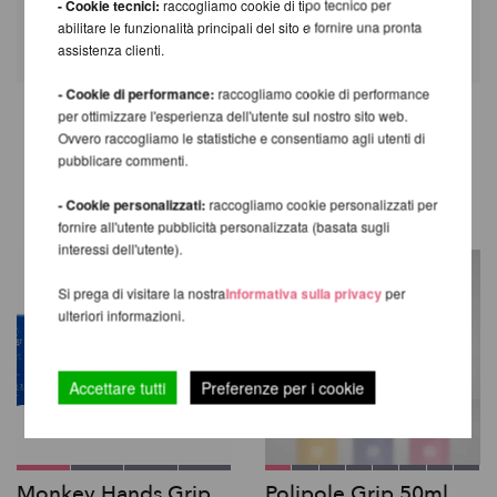
- Cookie tecnici:
raccogliamo cookie di tipo tecnico per
abilitare le funzionalità principali del sito e fornire una pronta
assistenza clienti.
- Cookie di performance:
raccogliamo cookie di performance
per ottimizzare l'esperienza dell'utente sul nostro sito web.
Ovvero raccogliamo le statistiche e consentiamo agli utenti di
TI CONSIGLIAMO I SEGUENTI
pubblicare commenti.
PRODOTTI
- Cookie personalizzati:
raccogliamo cookie personalizzati per
fornire all'utente pubblicità personalizzata (basata sugli
interessi dell'utente).
Si prega di visitare la nostra
Informativa sulla privacy
per
ulteriori informazioni.
Accettare tutti
Preferenze per i cookie
Monkey Hands Grip
Polipole Grip 50ml