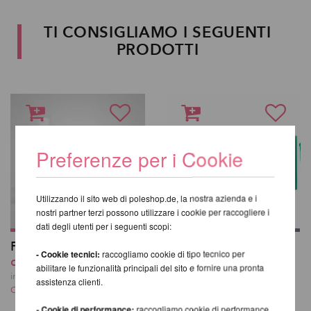
TI CONSIGLIAMO I SEGUENTI
PRODOTTI
Preferenze per i Cookie
Utilizzando il sito web di poleshop.de, la nostra azienda e i
nostri partner terzi possono utilizzare i cookie per raccogliere i
dati degli utenti per i seguenti scopi:
Polipole Grip 50ml
Monkey Hands Grip
- Cookie tecnici:
raccogliamo cookie di tipo tecnico per
da 15,03 EUR
antibatterico 50ml
abilitare le funzionalità principali del sito e fornire una pronta
19,16 EUR
incl. 20 % UST escl.
assistenza clienti.
Costi di spedizione
incl. 20 % UST escl.
Costi di spedizione
- Cookie di performance:
raccogliamo cookie di performance