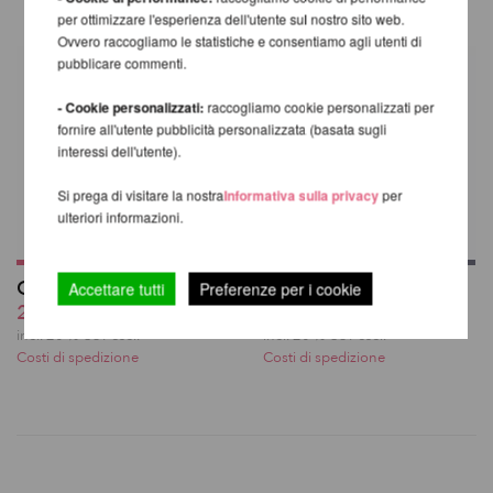
per ottimizzare l'esperienza dell'utente sul nostro sito web.
Ovvero raccogliamo le statistiche e consentiamo agli utenti di
pubblicare commenti.
- Cookie personalizzati:
raccogliamo cookie personalizzati per
fornire all'utente pubblicità personalizzata (basata sugli
interessi dell'utente).
Si prega di visitare la nostra
Informativa sulla privacy
per
ulteriori informazioni.
Girlie Grip 60ml
Better Grip 59ml
Accettare tutti
Preferenze per i cookie
20,17 EUR
da 19,06 EUR
incl. 20 % UST escl.
incl. 20 % UST escl.
Costi di spedizione
Costi di spedizione