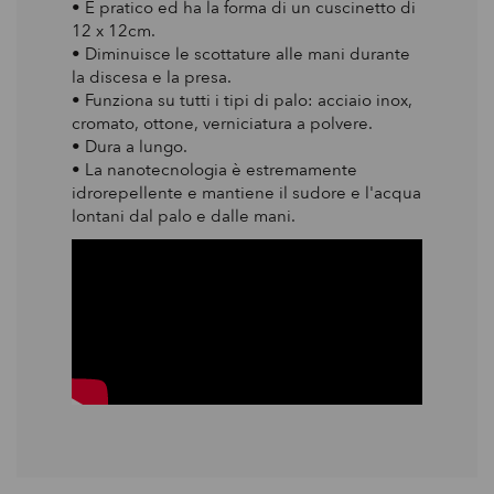
• È pratico ed ha la forma di un cuscinetto di
12 x 12cm.
• Diminuisce le scottature alle mani durante
la discesa e la presa.
• Funziona su tutti i tipi di palo: acciaio inox,
cromato, ottone, verniciatura a polvere.
• Dura a lungo.
• La nanotecnologia è estremamente
idrorepellente e mantiene il sudore e l'acqua
lontani dal palo e dalle mani.