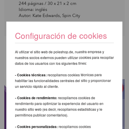
244 páginas / 30 x 21 x 2 cm
Idioma: inglés
Autor: Kate Edwards, Spin City
Configuración de cookies
Al utilizar el sitio web de poleshop.de, nuestra empresa y
OTROS PRODUCTOS DE LA
nuestros socios externos pueden utilizar cookies para recopilar
MISMA MARCA
datos de los usuarios con los siguientes fines:
- Cookies técnicas:
recopilamos cookies técnicas para
habilitar las funcionalidades centrales del sitio y proporcionar
un servicio rápido al cliente.
- Cookies de rendimiento:
recopilamos cookies de
rendimiento para optimizar la experiencia del usuario en
nuestro sitio web (es decir, recopilamos estadísticas y le
permitimos publicar comentarios).
- Cookies personalizadas:
recopilamos cookies