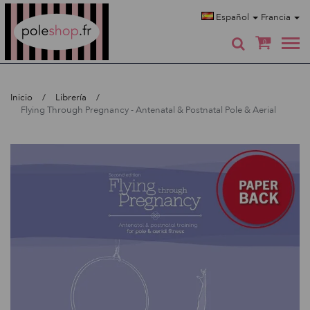
Poleshop.de
Español
Francia
0
Inicio
Librería
Flying Through Pregnancy - Antenatal & Postnatal Pole & Aerial