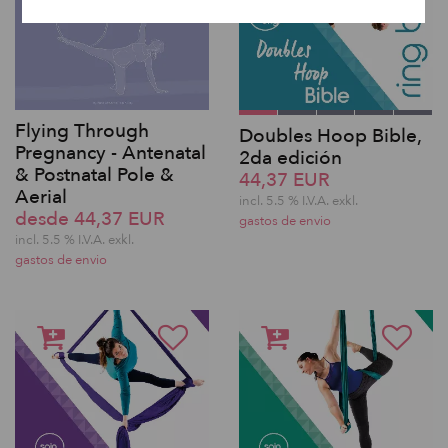
Flying Through
Doubles Hoop Bible,
Pregnancy - Antenatal
2da edición
& Postnatal Pole &
44,37 EUR
Aerial
incl. 5.5 % I.V.A. exkl.
desde 44,37 EUR
gastos de envio
incl. 5.5 % I.V.A. exkl.
gastos de envio