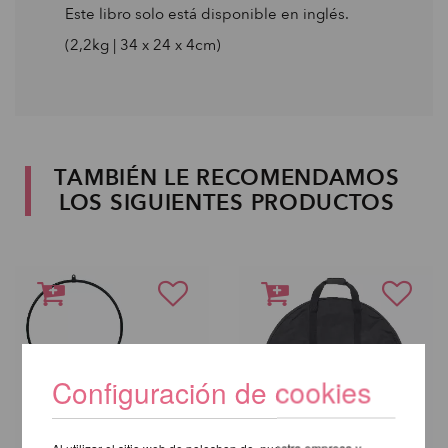
Este libro solo está disponible en inglés.
(2,2kg | 34 x 24 x 4cm)
TAMBIÉN LE RECOMENDAMOS
LOS SIGUIENTES PRODUCTOS
Configuración de cookies
Al utilizar el sitio web de poleshop.de, nuestra empresa y