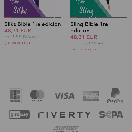
Silks Bible 1ra edición
Sling Bible 1ra
48,31 EUR
edición
48,31 EUR
incl. 5.5 % I.V.A. exkl.
gastos de envio
incl. 5.5 % I.V.A. exkl.
gastos de envio