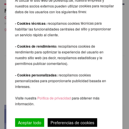
nuestros socios externos pueden utilizar cookies para recopilar
Firetoys Aerial Hoop
Bolsa de Aro Aéreo
datos de los usuarios con los siguientes fines:
desde 221,85 EUR
V2
59,50 EUR
- Cookies técnicas:
recopilamos cookies técnicas para
incl. 20 % I.V.A. exkl.
habilitar las funcionalidades centrales del sitio y proporcionar
gastos de envio
incl. 20 % I.V.A. exkl.
un servicio rápido al cliente.
gastos de envio
- Cookies de rendimiento:
recopilamos cookies de
rendimiento para optimizar la experiencia del usuario en
nuestro sitio web (es decir, recopilamos estadísticas y le
permitimos publicar comentarios).
- Cookies personalizadas:
recopilamos cookies
OTROS PRODUCTOS DE LA
personalizadas para proporcionarle publicidad basada en
MISMA MARCA
intereses.
Visite nuestra
Política de privacidad
para obtener más
información.
Aceptar todo
Preferencias de cookies