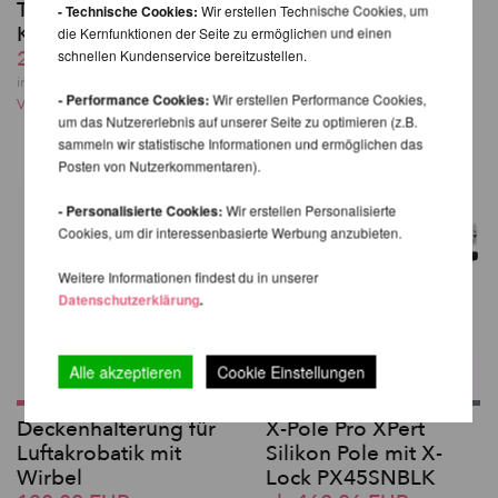
Tragetasche -
Kugelhalterung auf
- Technische Cookies:
Wir erstellen Technische Cookies, um
Komplett Set
Traversenplatte –
die Kernfunktionen der Seite zu ermöglichen und einen
schnellen Kundenservice bereitzustellen.
262,18 EUR
PX/NXN/PCX/NCX
261,18 EUR
inkl. 20 % MwSt. zzgl.
- Performance Cookies:
Wir erstellen Performance Cookies,
Versandkosten
inkl. 20 % MwSt. zzgl.
um das Nutzererlebnis auf unserer Seite zu optimieren (z.B.
Versandkosten
sammeln wir statistische Informationen und ermöglichen das
Posten von Nutzerkommentaren).
- Personalisierte Cookies:
Wir erstellen Personalisierte
Cookies, um dir interessenbasierte Werbung anzubieten.
Weitere Informationen findest du in unserer
Datenschutzerklärung
.
Alle akzeptieren
Cookie Einstellungen
Deckenhalterung für
X-Pole Pro XPert
Luftakrobatik mit
Silikon Pole mit X-
Wirbel
Lock PX45SNBLK