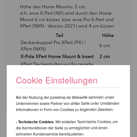
Höhe des Home Mounts: 2 cm,
d.h. eine X-Pert (NX) wird durch den Home
Mount 6 cm kürzer, bzw. eine Pro X-Pert und
XPert (NXN - Version 2021) wird 4 cm kürzer:
Teil
Höhe
Deckenkuppel Pro XPert (PX) /
6 cm
XPert (NXN)
X-Pole XPert Home Mount & Insert
2 cm
XPert Deckenhalterung für gerade
8 cm
Decken
Cookie Einstellungen
XPert Deckenhalterung für schräge
~10,5
Decken
cm
Home Mount Installation PDF herunterladen
Bei der Nutzung der poleshop.de Webseite sammeln unser
Unternehmen sowie Partner von dritter Seite unter Umständen
Informationen in Form von Cookies zu folgenden Zwecken:
- Technische Cookies:
Wir erstellen Technische Cookies, um
die Kernfunktionen der Seite zu ermöglichen und einen
WEITERE PRODUKTE
schnellen Kundenservice bereitzustellen.