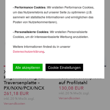
DERSELBEN MARKE
- Performance Cookies:
Wir erstellen Performance Cookies,
um das Nutzererlebnis auf unserer Seite zu optimieren (z.B.
sammeln wir statistische Informationen und ermöglichen das
Posten von Nutzerkommentaren).
- Personalisierte Cookies:
Wir erstellen Personalisierte
Cookies, um dir interessenbasierte Werbung anzubieten.
Weitere Informationen findest du in unserer
Datenschutzerklärung
.
Alle akzeptieren
Cookie Einstellungen
X-Pole
Trägerklammern - X-
Kugelhalterung auf
Pole Traversenplatte
Traversenplatte –
auf Profilstahl
PX/NXN/PCX/NCX
130,08 EUR
261,18 EUR
inkl. 20 % MwSt. zzgl.
Versandkosten
inkl. 20 % MwSt. zzgl.
Versandkosten