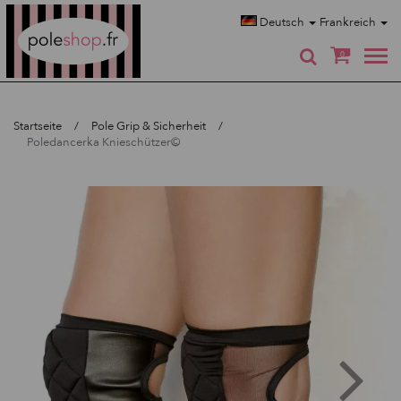
Poleshop.de
Deutsch
Frankreich
0
Startseite
Pole Grip & Sicherheit
Poledancerka Knieschützer©