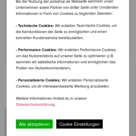
Bei der Nutzung der poleshop.de Webseite sammeln unser
Größe
XS
S
M
L
XL
Unternehmen sowie Partner von dritter Seite unter Umständen
Informationen in Form von Cookies zu folgenden Zwecken:
Unterer Teil
34-
36,5-
39-
41,5-
44-
des
36cm
38,5cm
41cm
43,5cm
46cm
- Technische Cookies:
Wir erstellen Technische Cookies, um
Oberschenkels
die Kernfunktionen der Seite zu ermöglichen und einen
Hinweis: Dieses Produkt wird aus feinem
schnellen Kundenservice bereitzustellen.
Netzstoff gefertigt. Bitte vorsichtig anziehen.
- Performance Cookies:
Wir erstellen Performance Cookies,
um das Nutzererlebnis auf unserer Seite zu optimieren (z.B.
sammeln wir statistische Informationen und ermöglichen das
Posten von Nutzerkommentaren).
- Personalisierte Cookies:
Wir erstellen Personalisierte
WIR EMPFEHLEN IHNEN NOCH
Cookies, um dir interessenbasierte Werbung anzubieten.
FOLGENDE PRODUKTE
Weitere Informationen findest du in unserer
Datenschutzerklärung
.
Alle akzeptieren
Cookie Einstellungen