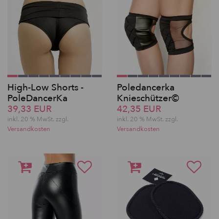
High-Low Shorts -
Poledancerka
PoleDancerKa
Knieschützer©
39,33 EUR
42,35 EUR
inkl. 20 % MwSt. zzgl.
inkl. 20 % MwSt. zzgl.
Versandkosten
Versandkosten