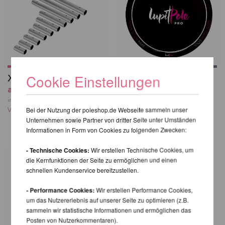
Cookie Einstellungen
XPole Verlängerung
Lupit Pole Pro Studio
ab 29,24 EUR
Bodenaufkleber
20,16 EUR
inkl. 20 % MwSt. zzgl.
Bei der Nutzung der poleshop.de Webseite sammeln unser
Versandkosten
inkl. 20 % MwSt. zzgl.
Unternehmen sowie Partner von dritter Seite unter Umständen
Versandkosten
Informationen in Form von Cookies zu folgenden Zwecken:
- Technische Cookies:
Wir erstellen Technische Cookies, um
die Kernfunktionen der Seite zu ermöglichen und einen
schnellen Kundenservice bereitzustellen.
- Performance Cookies:
Wir erstellen Performance Cookies,
um das Nutzererlebnis auf unserer Seite zu optimieren (z.B.
sammeln wir statistische Informationen und ermöglichen das
Posten von Nutzerkommentaren).