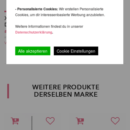
- Personalisierte Cookies:
Wir erstellen Personalisierte
Cookies, um dir interessenbasierte Werbung anzubieten.
XPert Pole
Deckenhalterung
Weitere Informationen findest du in unserer
ab 151,26 EUR
Datenschutzerklärung
.
inkl. 20 % MwSt. zzgl.
Versandkosten
Alle akzeptieren
Cookie Einstellungen
WEITERE PRODUKTE
DERSELBEN MARKE