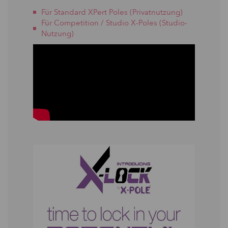
Für Standard XPert Poles (Privatnutzung)
Für Competition / Studio X-Poles (Studio-
Nutzung)