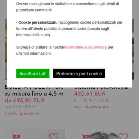
Ovvero raccogliamo le statistiche e consentiamo agli utenti di
pubblicare commenti.
- Cookie personalizzati:
raccogliamo cookie personalizzati per
fornire all'utente pubblicità personalizzata (basata sugli
interessi dell'utente).
Si prega di visitare la nostra
Informativa sulla privacy
per
ulteriori informazioni.
Accettare tutti
Preferenze per i cookie
BUILD-A-POLE X-Pole
Sistema PoleAway©
su misura fino a 4,5 m
432,61 EUR
da 695,80 EUR
incl. 20 % UST escl.
Costi di spedizione
incl. 20 % UST escl.
Costi di spedizione