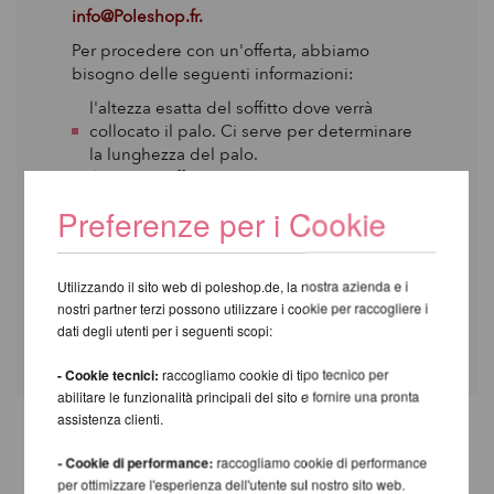
info@Poleshop.fr.
Per procedere con un'offerta, abbiamo
bisogno delle seguenti informazioni:
l'altezza esatta del soffitto dove verrà
collocato il palo. Ci serve per determinare
la lunghezza del palo.
il tipo di soffitto. Dobbiamo essere sicuri
che possa sostenere il palo.
Preferenze per i Cookie
l'indirizzo esatto. I costi di trasporto
potrebbero essere diversi anche all'interno
della stessa strada (a causa di ponti, ecc.).
Utilizzando il sito web di poleshop.de, la nostra azienda e i
se desideri il palo statico (static) E rotante
nostri partner terzi possono utilizzare i cookie per raccogliere i
(spinning) oppure solo statico (static).
dati degli utenti per i seguenti scopi:
- Cookie tecnici:
raccogliamo cookie di tipo tecnico per
abilitare le funzionalità principali del sito e fornire una pronta
assistenza clienti.
TI CONSIGLIAMO I SEGUENTI
- Cookie di performance:
raccogliamo cookie di performance
PRODOTTI
per ottimizzare l'esperienza dell'utente sul nostro sito web.