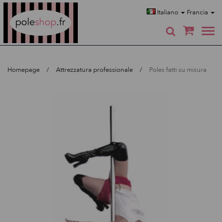
Poleshop.de
Italiano
Francia
0
Homepage
Attrezzatura professionale
Poles fatti su misura