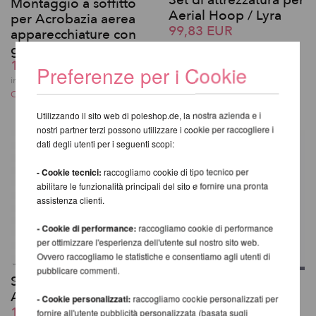
Montaggio a soffitto
Aerial Hoop / Lyra
per Acrobazia aerea
99,83 EUR
apparecchiature con
incl. 20 % UST escl.
gir
Costi di spedizione
130,08 EUR
Preferenze per i Cookie
incl. 20 % UST escl.
Costi di spedizione
Utilizzando il sito web di poleshop.de, la nostra azienda e i
nostri partner terzi possono utilizzare i cookie per raccogliere i
dati degli utenti per i seguenti scopi:
- Cookie tecnici:
raccogliamo cookie di tipo tecnico per
abilitare le funzionalità principali del sito e fornire una pronta
assistenza clienti.
- Cookie di performance:
raccogliamo cookie di performance
per ottimizzare l'esperienza dell'utente sul nostro sito web.
Ovvero raccogliamo le statistiche e consentiamo agli utenti di
pubblicare commenti.
Set di attrezzatura per
Borsa per Cerchio
Aerial Silk
Aereo V2
- Cookie personalizzati:
raccogliamo cookie personalizzati per
136,13 EUR
fornire all'utente pubblicità personalizzata (basata sugli
59,50 EUR