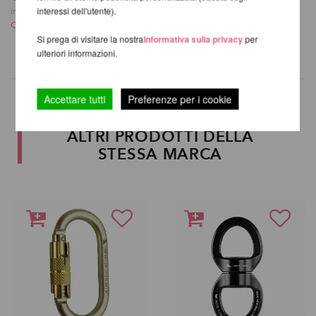
interessi dell'utente).
incl. 20 % UST escl.
incl. 20 % UST escl.
Costi di spedizione
Costi di spedizione
Si prega di visitare la nostra
Informativa sulla privacy
per
ulteriori informazioni.
Accettare tutti
Preferenze per i cookie
ALTRI PRODOTTI DELLA
STESSA MARCA