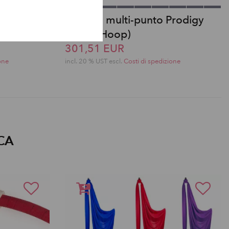
s (Aerial
Cerchio multi-punto Prodigy
(Aerial Hoop)
301,51 EUR
one
incl. 20 % UST escl.
Costi di spedizione
CA