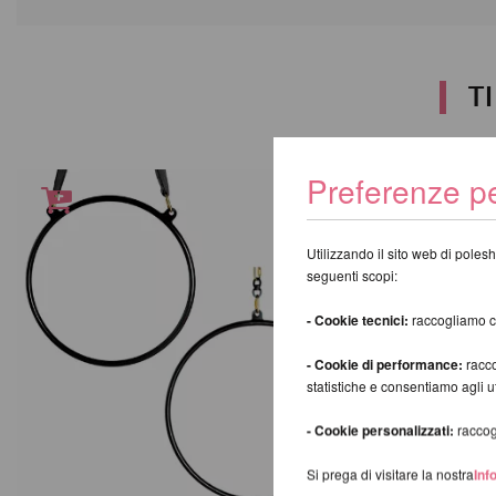
T
Preferenze pe
Utilizzando il sito web di polesh
seguenti scopi:
- Cookie tecnici:
raccogliamo coo
- Cookie di performance:
racco
statistiche e consentiamo agli 
- Cookie personalizzati:
raccogl
Si prega di visitare la nostra
Inf