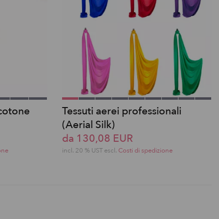
 cotone
Tessuti aerei professionali
(Aerial Silk)
da 130,08 EUR
one
incl. 20 % UST escl.
Costi di spedizione