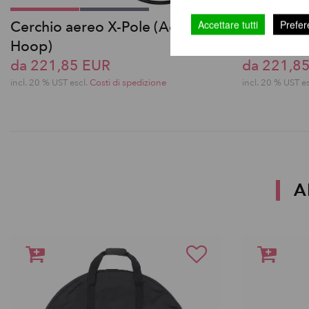
Cerchio aereo X-Pole (Aerial
Cerchio a 
Accettare tutti
Prefer
Hoop)
Hoop)
da 221,85 EUR
da 221,8
incl. 20 % UST escl.
Costi di spedizione
incl. 20 % UST e
A