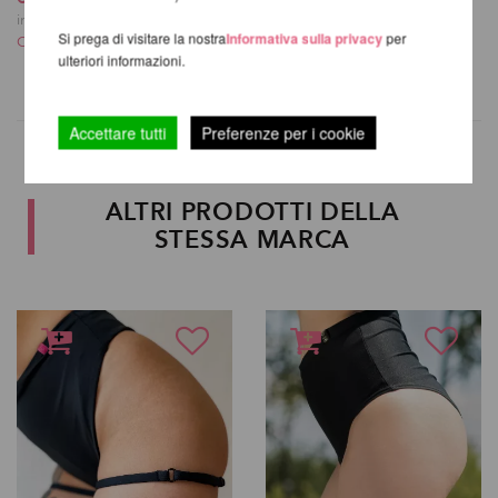
incl. 20 % UST escl.
incl. 20 % UST escl.
Si prega di visitare la nostra
Informativa sulla privacy
per
Costi di spedizione
Costi di spedizione
ulteriori informazioni.
Accettare tutti
Preferenze per i cookie
ALTRI PRODOTTI DELLA
STESSA MARCA