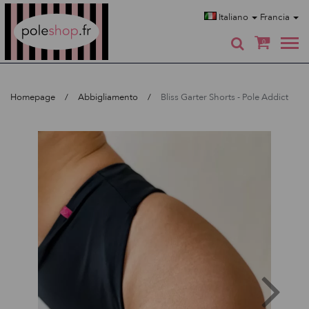
Poleshop.de
Italiano
Francia
0
Homepage
Abbigliamento
Bliss Garter Shorts - Pole Addict