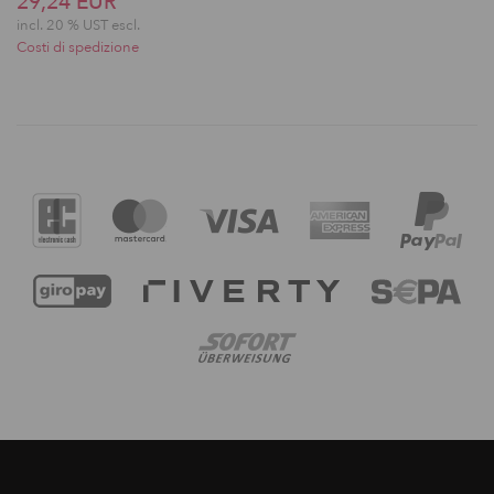
29,24 EUR
incl. 20 % UST escl.
Costi di spedizione