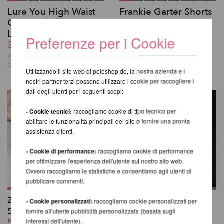
Lure You High Waist
Frankie Garter Shorts
Garter Shorts -
33,28 EUR
Lunalae
incl. 20 % UST escl.
Preferenze per i Cookie
39,33 EUR
Costi di spedizione
incl. 20 % UST escl.
Costi di spedizione
Utilizzando il sito web di poleshop.de, la nostra azienda e i
nostri partner terzi possono utilizzare i cookie per raccogliere i
dati degli utenti per i seguenti scopi:
- Cookie tecnici:
raccogliamo cookie di tipo tecnico per
abilitare le funzionalità principali del sito e fornire una pronta
assistenza clienti.
- Cookie di performance:
raccogliamo cookie di performance
per ottimizzare l'esperienza dell'utente sul nostro sito web.
Ovvero raccogliamo le statistiche e consentiamo agli utenti di
pubblicare commenti.
Zena Garter Overalls
Sasha Meow High
- Cookie personalizzati:
raccogliamo cookie personalizzati per
Shorts
Waist Shorts
fornire all'utente pubblicità personalizzata (basata sugli
59,50 EUR
45,38 EUR
interessi dell'utente).