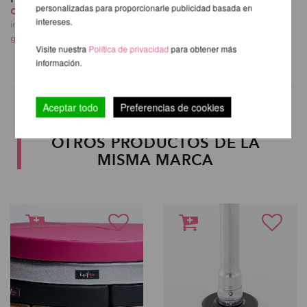
desde 99,83 EUR
40,33 EUR
personalizadas para proporcionarle publicidad basada en
intereses.
incl. 20 % I.V.A. exkl.
incl. 20 % I.V.A. exkl.
gastos de envio
gastos de envio
Visite nuestra
Política de privacidad
para obtener más
información.
Aceptar todo
Preferencias de cookies
OTROS PRODUCTOS DE LA
MISMA MARCA