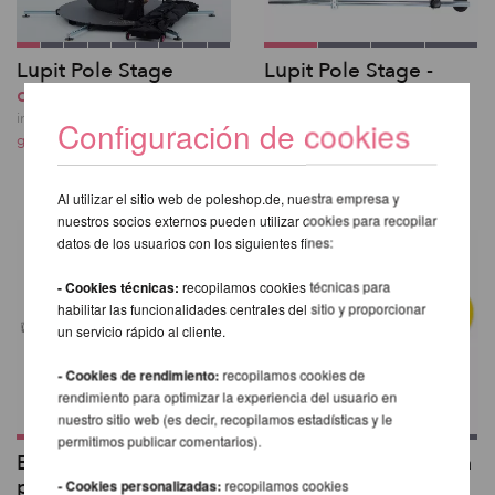
Lupit Pole Stage
Lupit Pole Stage -
desde 1.249,41 EUR
Conjunto de Piernas
desde 230,92 EUR
incl. 20 % I.V.A. exkl.
Configuración de cookies
gastos de envio
incl. 20 % I.V.A. exkl.
gastos de envio
Al utilizar el sitio web de poleshop.de, nuestra empresa y
nuestros socios externos pueden utilizar cookies para recopilar
datos de los usuarios con los siguientes fines:
- Cookies técnicas:
recopilamos cookies técnicas para
habilitar las funcionalidades centrales del sitio y proporcionar
un servicio rápido al cliente.
- Cookies de rendimiento:
recopilamos cookies de
rendimiento para optimizar la experiencia del usuario en
nuestro sitio web (es decir, recopilamos estadísticas y le
permitimos publicar comentarios).
Extensión de Barra
Aerial Cinta Adhesiva
para Lupit Pole Stage
50m
- Cookies personalizadas:
recopilamos cookies