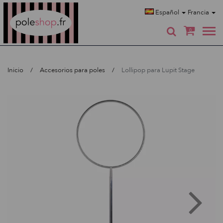
Poleshop.de
Español
Francia
0
Inicio
Accesorios para poles
Lollipop para Lupit Stage