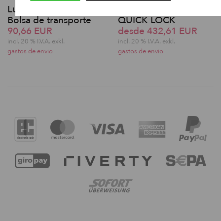
Lupit Pole Classic
Lupit Pole Classic G2
Bolsa de transporte
QUICK LOCK
90,66 EUR
desde 432,61 EUR
incl. 20 % I.V.A. exkl.
incl. 20 % I.V.A. exkl.
gastos de envio
gastos de envio