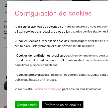
Configuración de cookies
Lupit Pole Stage -
Lupit Pole Grip G3
Al utilizar el sitio web de poleshop.de, nuestra empresa y nuestros so
utilizar cookies para recopilar datos de los usuarios con los siguientes f
Conjunto de Piernas
desde 18,14 EUR
desde 230,92 EUR
incl. 20 % I.V.A. exkl.
- Cookies técnicas:
recopilamos cookies técnicas para habilitar las fu
gastos de envio
incl. 20 % I.V.A. exkl.
centrales del sitio y proporcionar un servicio rápido al cliente.
gastos de envio
- Cookies de rendimiento:
recopilamos cookies de rendimiento para op
experiencia del usuario en nuestro sitio web (es decir, recopilamos esta
permitimos publicar comentarios).
- Cookies personalizadas:
recopilamos cookies personalizadas para p
publicidad basada en intereses.
Visite nuestra
Política de privacidad
para obtener más información.
Aceptar todo
Preferencias de cookies