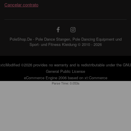
Cancelar contrato
PoleShop.De - Pole Dance Stangen, Pole Dancing Equipment und
Sport- und Fitness Kleidung © 2010 - 2026
xtcModified
©2026 provides no warranty and is redistributable under the
GNU
General Public License
eCommerce Engine 2006 based on
xt:Commerce
Parse Time: 0.053s