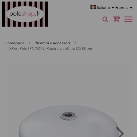
Poleshop.de
Italiano
Francia
0
Homepage
Ricambi e accessori
XPert Pole (PX/NXN) Piastra a soffitto D280mm