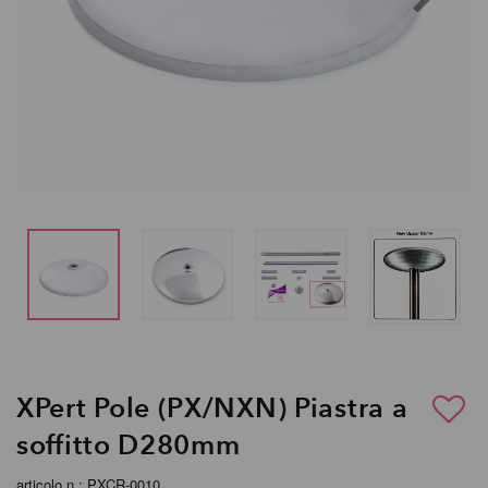
XPert Pole (PX/NXN) Piastra a
soffitto D280mm
articolo n.: PXCR-0010