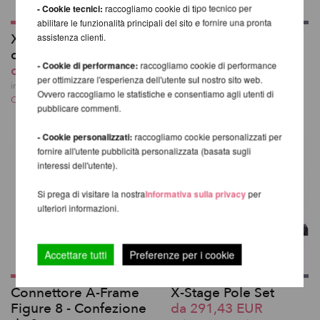
- Cookie tecnici:
raccogliamo cookie di tipo tecnico per
abilitare le funzionalità principali del sito e fornire una pronta
assistenza clienti.
X-Stage LITE / PRO
Base con X-Lock per
con palo in silicone
palo da studio X-Pole
- Cookie di performance:
raccogliamo cookie di performance
da 1.310,92 EUR
100,84 EUR
per ottimizzare l'esperienza dell'utente sul nostro sito web.
incl. 20 % UST escl.
incl. 20 % UST escl.
Ovvero raccogliamo le statistiche e consentiamo agli utenti di
Costi di spedizione
Costi di spedizione
pubblicare commenti.
- Cookie personalizzati:
raccogliamo cookie personalizzati per
fornire all'utente pubblicità personalizzata (basata sugli
interessi dell'utente).
Si prega di visitare la nostra
Informativa sulla privacy
per
ulteriori informazioni.
Accettare tutti
Preferenze per i cookie
Connettore A-Frame
X-Stage Pole Set
Figure 8 - Confezione
da 291,43 EUR