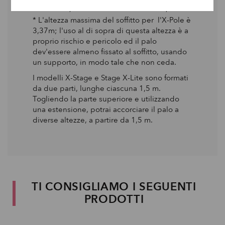
25cm
2,880m
1,979m
1,900m
2,870m
* L'altezza massima del soffitto per l'X-Pole è
3,37m; l'uso al di sopra di questa altezza è a
proprio rischio e pericolo ed il palo
dev'essere almeno fissato al soffitto, usando
un supporto, in modo tale che non ceda.
I modelli X-Stage e Stage X-Lite sono formati
da due parti, lunghe ciascuna 1,5 m.
Togliendo la parte superiore e utilizzando
una estensione, potrai accorciare il palo a
diverse altezze, a partire da 1,5 m.
TI CONSIGLIAMO I SEGUENTI
PRODOTTI