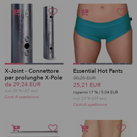
X-Joint - Connettore
Essential Hot Pants
per prolunghe X-Pole
30,25 EUR
da 29,24 EUR
25,21 EUR
incl. 20 % UST escl.
risparmi
17
% / 5,04 EUR
Costi di spedizione
incl. 20 % UST escl.
Costi di spedizione