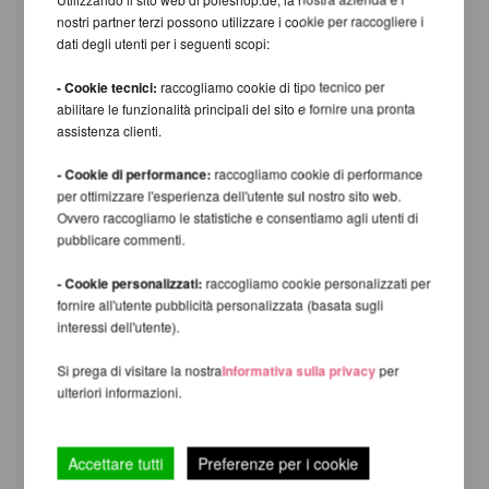
usata
raggiungibile dal
X-Pert/X-Sport
nostri partner terzi possono utilizzare i cookie per raccogliere i
X-Pert Pro
dati degli utenti per i seguenti scopi:
senza
senza
l'utilizzo
usando
l'utilizzo
usando
- Cookie tecnici:
raccogliamo cookie di tipo tecnico per
del B-
il B-Pole
del B-
il B-Pole
abilitare le funzionalità principali del sito e fornire una pronta
Pole
Pole
assistenza clienti.
1,160m
2,260m
2,235m
1,215m -
nessuna
-
-
-
- Cookie di performance:
raccogliamo cookie di performance
1,755m
1,655m
2,755m
2,745m
per ottimizzare l'esperienza dell'utente sul nostro sito web.
Ovvero raccogliamo le statistiche e consentiamo agli utenti di
3,255m
2,160m
3,235m
pubblicare commenti.
-
2,214m -
1m
-
-
3,630m*
2,745m
2,755m
3,620m*
- Cookie personalizzati:
raccogliamo cookie personalizzati per
(3,38m)
fornire all'utente pubblicità personalizzata (basata sugli
3,005m
2,985m
0,75m /
1,91m -
1,965m -
interessi dell'utente).
-
-
75cm
2,755m
2,745m
3,380m
3,375m
Si prega di visitare la nostra
Informativa sulla privacy
per
1,660m
2,260m
2,235m
ulteriori informazioni.
0,50m /
1,715m -
-
-
-
50cm
2,229m
2,150m
3,130m
3,120m
1,410m
2,235m
Accettare tutti
Preferenze per i cookie
0,25m /
2,26m -
1,465m -
-
-