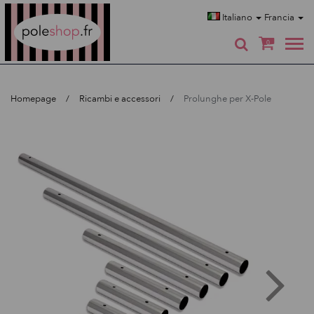
Poleshop.de
Italiano
Francia
0
Homepage
Ricambi e accessori
Prolunghe per X-Pole