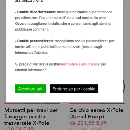
assistenza clienti.
- Cookie di performance:
raccogliamo cookie di performance
per ottimizzare l'esperienza dell'utente sul nostro sito web.
ALTRI PRODOTTI DELLA
Ovvero raccogliamo le statistiche e consentiamo agli utenti di
STESSA MARCA
pubblicare commenti.
- Cookie personalizzati:
raccogliamo cookie personalizzati per
fornire all'utente pubblicità personalizzata (basata sugli
interessi dell'utente).
Si prega di visitare la nostra
Informativa sulla privacy
per
ulteriori informazioni.
Accettare tutti
Preferenze per i cookie
Morsetti per travi per
Cerchio aereo X-Pole
fissaggio piastra
(Aerial Hoop)
trasversale X-Pole
da 221,85 EUR
130,08 EUR
incl. 20 % UST escl.