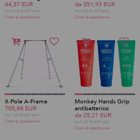
44,37 EUR
da 351,93 EUR
incl. 5.5 % UST escl.
incl. 20 % UST escl.
Costi di spedizione
Costi di spedizione
X-Pole A-Frame
Monkey Hands Grip
705,88 EUR
antibatterico
da 25,21 EUR
incl. 20 % UST escl.
Costi di spedizione
incl. 20 % UST escl.
Costi di spedizione