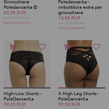
Ginocchiere
Poledancerka -
Poledancerka ©
imbottitura extra per
42,35 EUR
ginocchiere
10,08 EUR
incl. 20 % UST escl.
Costi di spedizione
incl. 20 % UST escl.
Costi di spedizione
High-Low Shorts -
X High Leg Shorts -
PoleDancerKa
PoleDancerKa
39,33 EUR
59,50 EUR