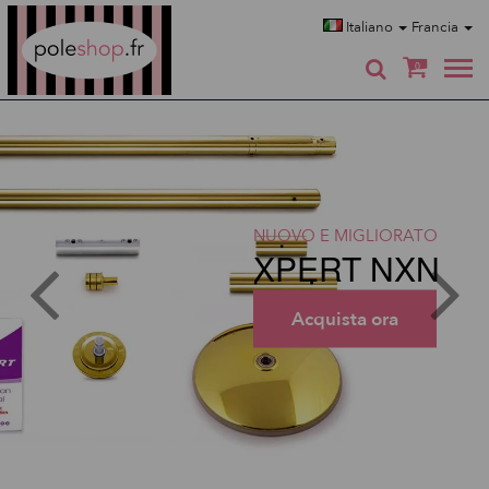
Poleshop.de
Italiano
Francia
0
NUOVO E MIGLIORATO
XPERT NXN
Acquista ora