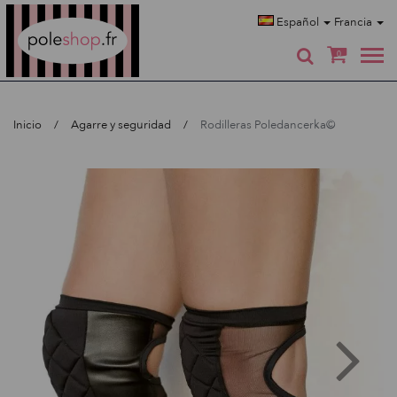
Poleshop.de
Español
Francia
0
Inicio
Agarre y seguridad
Rodilleras Poledancerka©