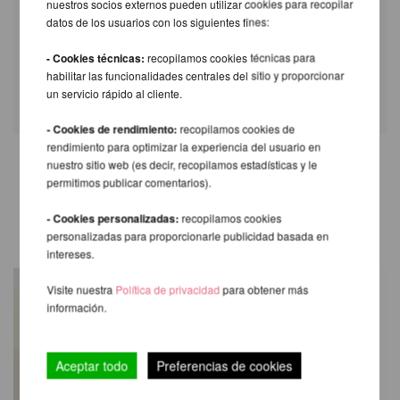
34-
36,5-
39-
41,5-
44-
nuestros socios externos pueden utilizar cookies para recopilar
del muslo
36cm
38,5cm
41cm
43,5cm
46cm
datos de los usuarios con los siguientes fines:
inferior
Nota: Este producto está fabricado con
- Cookies técnicas:
recopilamos cookies técnicas para
material fino. Por favor, póngase con cuidado.
habilitar las funcionalidades centrales del sitio y proporcionar
un servicio rápido al cliente.
- Cookies de rendimiento:
recopilamos cookies de
rendimiento para optimizar la experiencia del usuario en
nuestro sitio web (es decir, recopilamos estadísticas y le
permitimos publicar comentarios).
TAMBIÉN LE RECOMENDAMOS
LOS SIGUIENTES PRODUCTOS
- Cookies personalizadas:
recopilamos cookies
personalizadas para proporcionarle publicidad basada en
intereses.
Visite nuestra
Política de privacidad
para obtener más
información.
Aceptar todo
Preferencias de cookies