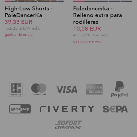
High-Low Shorts -
Poledancerka -
PoleDancerKa
Relleno extra para
39,33 EUR
rodilleras
10,08 EUR
incl. 20 % I.V.A. exkl.
gastos de envio
incl. 20 % I.V.A. exkl.
gastos de envio