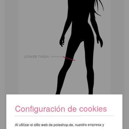
Configuración de cookies
Tamaños
XS
S
M
L
XL
Al utilizar el sitio web de poleshop.de, nuestra empresa y
Circunferencia