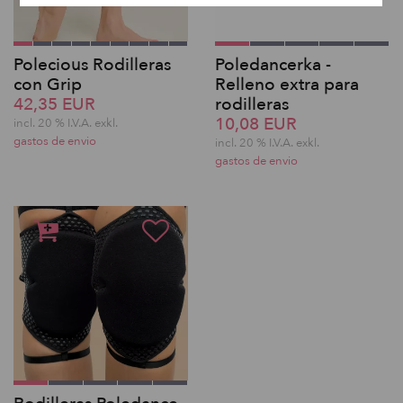
Polecious Rodilleras
Poledancerka -
con Grip
Relleno extra para
42,35 EUR
rodilleras
10,08 EUR
incl. 20 % I.V.A. exkl.
gastos de envio
incl. 20 % I.V.A. exkl.
gastos de envio