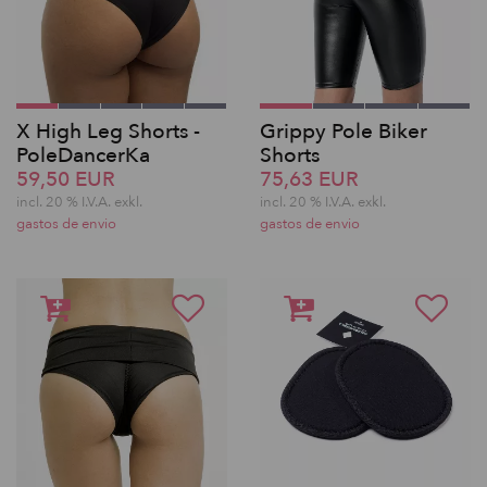
X High Leg Shorts -
Grippy Pole Biker
PoleDancerKa
Shorts
59,50 EUR
75,63 EUR
incl. 20 % I.V.A. exkl.
incl. 20 % I.V.A. exkl.
gastos de envio
gastos de envio