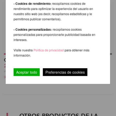
- Cookies de rendimiento:
recopilamos cookies de
rendimiento para optimizar la experiencia del usuario en
nuestro sitio web (es decir, recopilamos estadísticas y le
permitimos publicar comentarios).
- Cookies personalizadas:
recopilamos cookies
personalizadas para proporcionarle publicidad basada en
intereses.
Visite nuestra
Política de privacidad
para obtener más
información.
Girlie Grip 60ml
Better Grip 59ml
20,17 EUR
desde 19,06 EUR
incl. 20 % I.V.A. exkl.
incl. 20 % I.V.A. exkl.
Aceptar todo
Preferencias de cookies
gastos de envio
gastos de envio