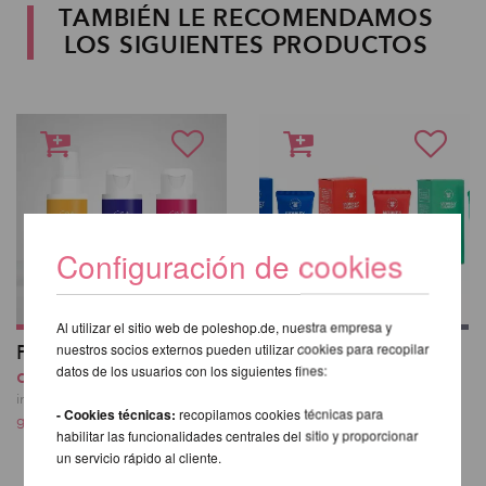
TAMBIÉN LE RECOMENDAMOS
LOS SIGUIENTES PRODUCTOS
Configuración de cookies
Al utilizar el sitio web de poleshop.de, nuestra empresa y
Polipole Grip 50ml
Monkey Hands Grip
nuestros socios externos pueden utilizar cookies para recopilar
datos de los usuarios con los siguientes fines:
desde 15,03 EUR
antibacteriano 50ml
19,16 EUR
incl. 20 % I.V.A. exkl.
- Cookies técnicas:
recopilamos cookies técnicas para
gastos de envio
incl. 20 % I.V.A. exkl.
habilitar las funcionalidades centrales del sitio y proporcionar
gastos de envio
un servicio rápido al cliente.