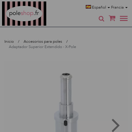
Poleshop.de
Español
Francia
0
Inicio
Accesorios para poles
Adaptador Superior Extendido - X-Pole