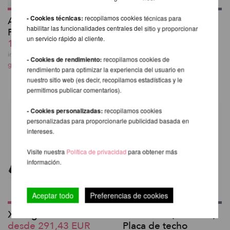
- Cookies técnicas:
recopilamos cookies técnicas para
Abrazaderas para X-
SILKii - Accesorio de
habilitar las funcionalidades centrales del sitio y proporcionar
Pole placa transversal
X-Pole para Tela
un servicio rápido al cliente.
130,08 EUR
Acrobática
120,00 EUR
incl. 20 % I.V.A. exkl.
- Cookies de rendimiento:
recopilamos cookies de
gastos de envio
incl. 20 % I.V.A. exkl.
rendimiento para optimizar la experiencia del usuario en
gastos de envio
nuestro sitio web (es decir, recopilamos estadísticas y le
permitimos publicar comentarios).
- Cookies personalizadas:
recopilamos cookies
personalizadas para proporcionarle publicidad basada en
intereses.
Visite nuestra
Política de privacidad
para obtener más
información.
Aceptar todo
Preferencias de cookies
X-Stage Pole Set
XPert Pole (PX/NXN)
desde 291,43 EUR
Placa de techo