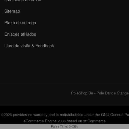
Sitemap
Plazo de entrega
Enlaces afiliados
Libro de visita & Feedback
PoleShop.De - Pole Dance Stangen
©2026 provides no warranty and is redistributable under the
GNU General Pub
eCommerce Engine 2006 based on
xt:Commerce
Parse Time: 0.036s