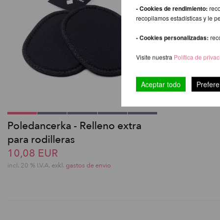
- Cookies de rendimiento:
reco
recopilamos estadísticas y le p
- Cookies personalizadas:
rec
Visite nuestra
Política de priva
Aceptar todo
Prefere
Poledancerka - Relleno extra
para rodilleras
10,08 EUR
incl. 20 % I.V.A. exkl.
gastos de envio