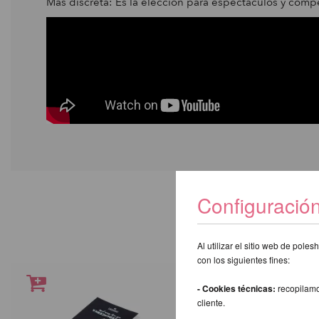
Más discreta: Es la elección para espectáculos y comp
Configuració
TAMBIÉN L
Al utilizar el sitio web de pol
con los siguientes fines:
- Cookies técnicas:
recopilamo
cliente.