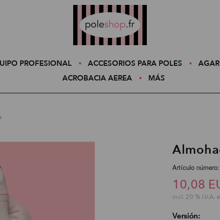
Poleshop.de
UIPO PROFESIONAL
ACCESORIOS PARA POLES
AGAR
ACROBACIA AEREA
MÁS
n
Almohad
Artículo número
10,08 E
incl. 20 % I.V.A. 
Versión: