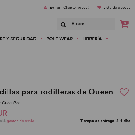
Entrar | Cliente nuevo?
Lista de deseos
0
RE Y SEGURIDAD
POLE WEAR
LIBRERÍA
illas para rodilleras de Queen
:: QueenPad
UR
exkl.
gastos de envio
Tiempo de entrega: 3-4 días