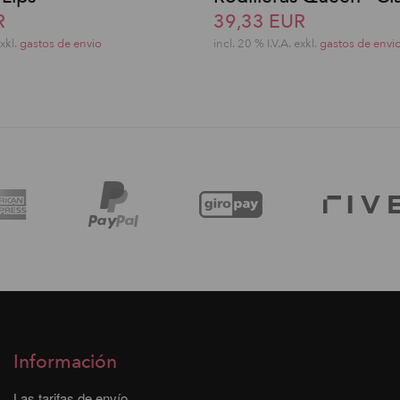
R
39,33 EUR
exkl.
gastos de envio
incl. 20 % I.V.A. exkl.
gastos de envi
Información
Las tarifas de envío