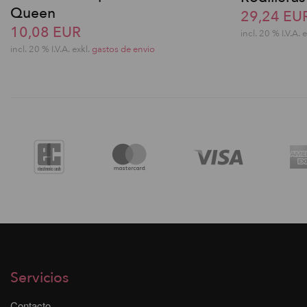
Queen
29,24 EU
10,08 EUR
incl. 20 % I.V.A. 
incl. 20 % I.V.A. exkl.
gastos de envio
Servicios
Contacto