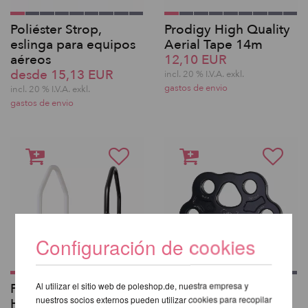
Poliéster Strop,
Prodigy High Quality
eslinga para equipos
Aerial Tape 14m
aéreos
12,10 EUR
desde 15,13 EUR
incl. 20 % I.V.A. exkl.
gastos de envio
incl. 20 % I.V.A. exkl.
gastos de envio
Configuración de cookies
Al utilizar el sitio web de poleshop.de, nuestra empresa y
Prodigy Aerial Silks
Placa de Montaje
nuestros socios externos pueden utilizar cookies para recopilar
Hook
Aéreo de 5 puntos -