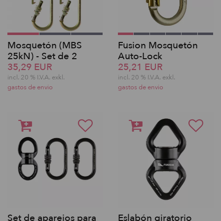
Mosquetón (MBS
Fusion Mosquetón
25kN) - Set de 2
Auto-Lock
35,29 EUR
25,21 EUR
incl. 20 % I.V.A. exkl.
incl. 20 % I.V.A. exkl.
gastos de envio
gastos de envio
Set de aparejos para
Eslabón giratorio