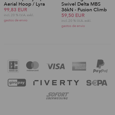
Aerial Hoop / Lyra
Swivel Delta MBS
99,83 EUR
36kN - Fusion Climb
59,50 EUR
incl. 20 % I.V.A. exkl.
gastos de envio
incl. 20 % I.V.A. exkl.
gastos de envio