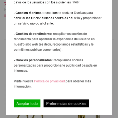
datos de los usuarios con los siguientes fines:
79,66 EUR
Prodigy
59,50 EUR
incl. 20 % I.V.A. exkl.
- Cookies técnicas:
recopilamos cookies técnicas para
gastos de envio
incl. 20 % I.V.A. exkl.
habilitar las funcionalidades centrales del sitio y proporcionar
gastos de envio
un servicio rápido al cliente.
- Cookies de rendimiento:
recopilamos cookies de
rendimiento para optimizar la experiencia del usuario en
nuestro sitio web (es decir, recopilamos estadísticas y le
permitimos publicar comentarios).
OTROS PRODUCTOS DE LA
- Cookies personalizadas:
recopilamos cookies
personalizadas para proporcionarle publicidad basada en
MISMA MARCA
intereses.
Visite nuestra
Política de privacidad
para obtener más
información.
Aceptar todo
Preferencias de cookies