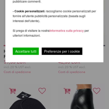
pubblicare commenti.
- Cookie personalizzati:
raccogliamo cookie personalizzati per
fornire all'utente pubblicità personalizzata (basata sugli
interessi dell'utente).
Si prega di visitare la nostra
Informativa sulla privacy
per
ulteriori informazioni.
High-Low Shorts -
Ginocchiere
Accettare tutti
Preferenze per i cookie
PoleDancerKa
Poledancerka ©
39,33 EUR
42,35 EUR
incl. 20 % UST escl.
incl. 20 % UST escl.
Costi di spedizione
Costi di spedizione