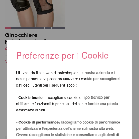
Ginocchiere
Poledancerka ©
42,35 EUR
Preferenze per i Cookie
incl. 20 % UST escl.
Costi di spedizione
Utilizzando il sito web di poleshop.de, la nostra azienda e i
nostri partner terzi possono utilizzare i cookie per raccogliere i
dati degli utenti per i seguenti scopi:
- Cookie tecnici:
raccogliamo cookie di tipo tecnico per
abilitare le funzionalità principali del sito e fornire una pronta
ALTRI PRODOTTI DELLA
assistenza clienti.
STESSA MARCA
- Cookie di performance:
raccogliamo cookie di performance
per ottimizzare l'esperienza dell'utente sul nostro sito web.
Ovvero raccogliamo le statistiche e consentiamo agli utenti di