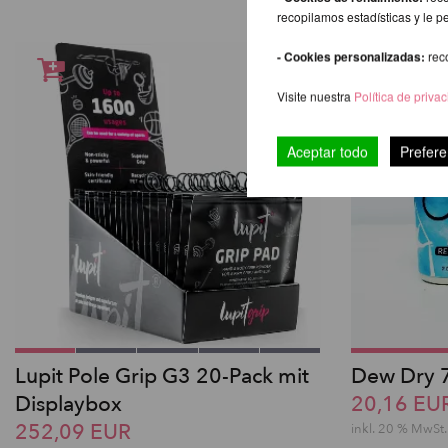
recopilamos estadísticas y le p
- Cookies personalizadas:
rec
Visite nuestra
Política de priva
Aceptar todo
Prefere
Lupit Pole Grip G3 20-Pack mit
Dew Dry 
Displaybox
20,16 EU
252,09 EUR
inkl. 20 % MwSt.