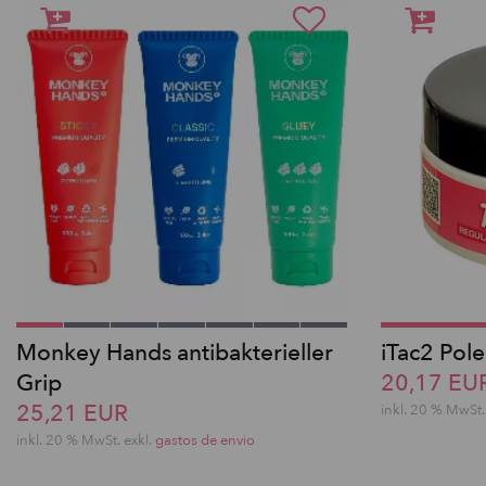
Monkey Hands antibakterieller
iTac2 Pole
Grip
20,17 EU
25,21 EUR
inkl. 20 % MwSt.
inkl. 20 % MwSt.
exkl.
gastos de envio