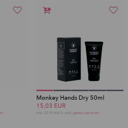
Monkey Hands Dry 50ml
15,03 EUR
io
inkl. 20 % MwSt.
exkl.
gastos de envio