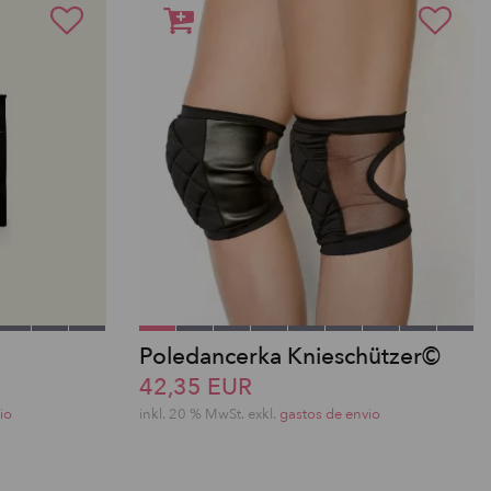
Poledancerka Knieschützer©
42,35 EUR
io
inkl. 20 % MwSt.
exkl.
gastos de envio