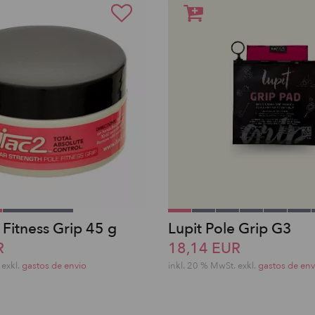
 Fitness Grip 45 g
Lupit Pole Grip G3
R
18,14 EUR
exkl.
gastos de envio
inkl. 20 % MwSt.
exkl.
gastos de env