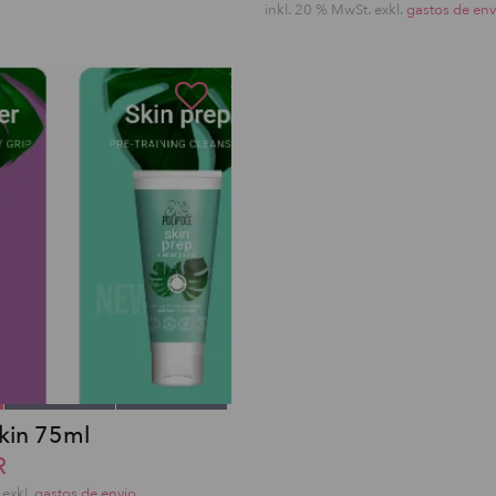
inkl. 20 % MwSt.
exkl.
gastos de env
Skin 75ml
R
exkl.
gastos de envio