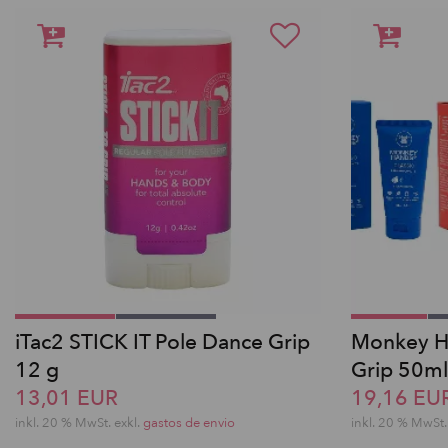
iTac2 STICK IT Pole Dance Grip
Monkey Ha
12 g
Grip 50ml
13,01 EUR
19,16 EU
inkl. 20 % MwSt.
exkl.
gastos de envio
inkl. 20 % MwSt.