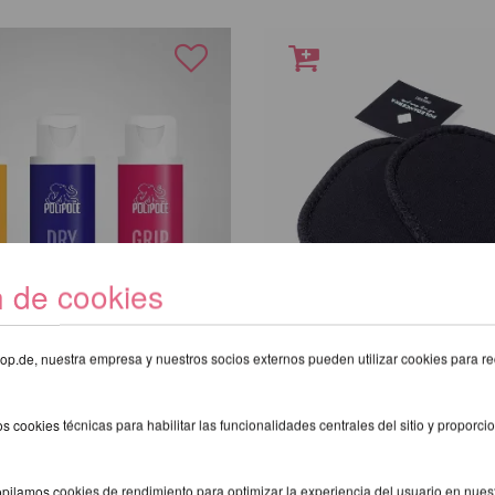
n de cookies
eshop.de, nuestra empresa y nuestros socios externos pueden utilizar cookies para re
Grip 50ml
Poledancerka-Zusatzpo
R
Knieschützer
s cookies técnicas para habilitar las funcionalidades centrales del sitio y proporcio
10,08 EUR
exkl.
gastos de envio
inkl. 20 % MwSt.
exkl.
gastos de env
pilamos cookies de rendimiento para optimizar la experiencia del usuario en nuestr