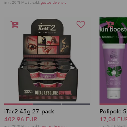
inkl. 20 % MwSt.
exkl.
gastos de envio
iTac2 45g 27-pack
Polipole 
402,96 EUR
17,04 EU
inkl. 20 % MwSt.
exkl.
gastos de envio
inkl. 20 % MwSt.