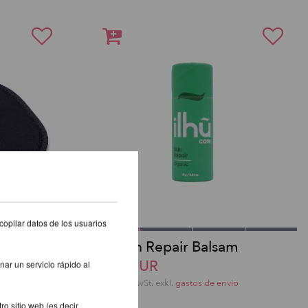
copilar datos de los usuarios
lster für
Ilhu Skin Repair Balsam
10,08 EUR
nar un servicio rápido al
inkl. 20 % MwSt.
exkl.
gastos de envio
io
o sitio web (es decir,