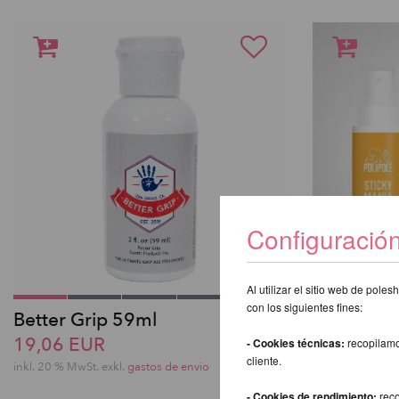
Configuració
Al utilizar el sitio web de pol
con los siguientes fines:
Better Grip 59ml
Polipole 
19,06 EUR
15,03 EU
- Cookies técnicas:
recopilamo
cliente.
inkl. 20 % MwSt.
exkl.
gastos de envio
inkl. 20 % MwSt.
- Cookies de rendimiento:
reco