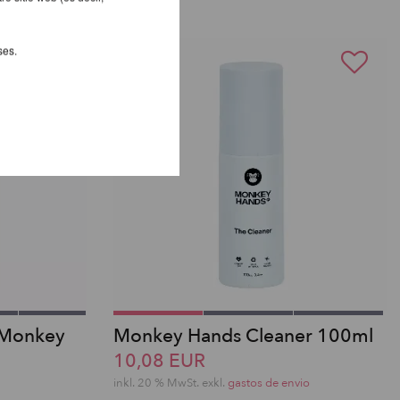
ses.
 Monkey
Monkey Hands Cleaner 100ml
10,08 EUR
inkl. 20 % MwSt.
exkl.
gastos de envio