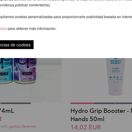
ermitimos publicar comentarios).
opilamos cookies personalizadas para proporcionarle publicidad basada en intere
cidad
para obtener más información.
ncias de cookies
74mL
Hydro Grip Booster -
R
Hands 50ml
14,02 EUR
exkl.
gastos de envio