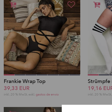
Frankie Wrap Top
Strümpfe 
39,33 EUR
19,16 EU
inkl. 20 % MwSt.
exkl.
gastos de envio
inkl. 20 % MwSt.