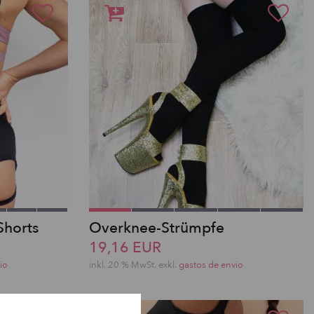
Shorts
Overknee-Strümpfe
19,16 EUR
io
inkl. 20 % MwSt.
exkl.
gastos de envio