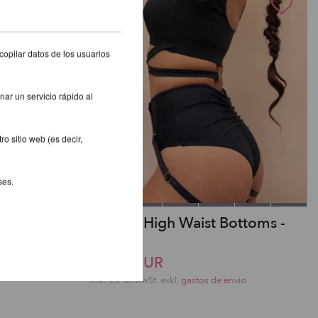
copilar datos de los usuarios
nar un servicio rápido al
o sitio web (es decir,
ses.
-Strümpfe
Kehlani High Waist Bottoms -
Lunalae
49,41 EUR
io
inkl. 20 % MwSt.
exkl.
gastos de envio