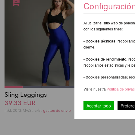
Configuració
Al utilizar el sitio web de pol
con los siguientes fines:
- Cookies técnicas:
recopilamo
cliente.
- Cookies de rendimiento:
reco
recopilamos estadísticas y le p
- Cookies personalizadas:
rec
Visite nuestra
Política de priva
Sling Leggings
Carla Bike
39,33 EUR
40,34 EU
Aceptar todo
Prefere
inkl. 20 % MwSt.
exkl.
gastos de envio
inkl. 20 % MwSt.