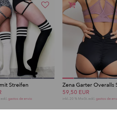
mit Streifen
Zena Garter Overalls 
R
59,50 EUR
exkl.
gastos de envio
inkl. 20 % MwSt.
exkl.
gastos de env