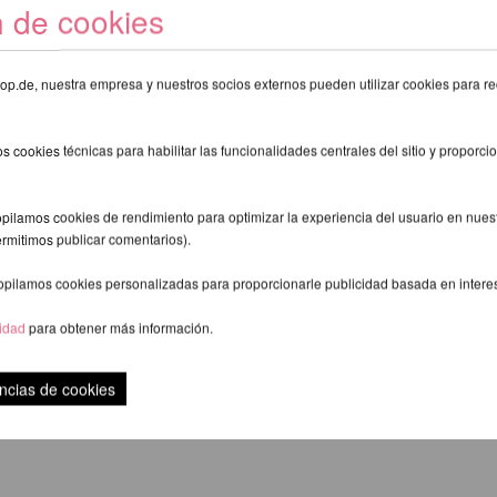
n de cookies
eshop.de, nuestra empresa y nuestros socios externos pueden utilizar cookies para re
s cookies técnicas para habilitar las funcionalidades centrales del sitio y proporcio
pilamos cookies de rendimiento para optimizar la experiencia del usuario en nuestr
ermitimos publicar comentarios).
opilamos cookies personalizadas para proporcionarle publicidad basada en intere
cidad
para obtener más información.
 Shorts - Lunalae
Glitzernde Overknee
R
19,16 EUR
ncias de cookies
exkl.
gastos de envio
inkl. 20 % MwSt.
exkl.
gastos de env