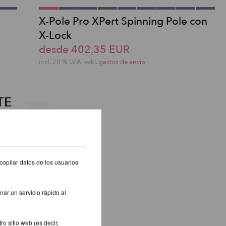
X-Pole Pro XPert Spinning Pole con
X-Lock
desde 402,35 EUR
incl. 20 % I.V.A. exkl.
gastos de envio
TE
copilar datos de los usuarios
nar un servicio rápido al
o sitio web (es decir,