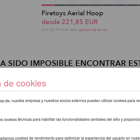
Firetoys Aerial Hoop
desde 221,85 EUR
incl. 20 % I.V.A. exkl.
gastos de envio
A SIDO IMPOSIBLE ENCONTRAR ES
ARTÍCULO!
n de cookies
eshop.de, nuestra empresa y nuestros socios externos pueden utilizar cookies para re
s cookies técnicas para habilitar las funcionalidades centrales del sitio y proporcio
pilamos cookies de rendimiento para optimizar la experiencia del usuario en nuestr