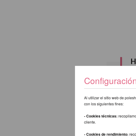
H
Configuració
Al utilizar el sitio web de pol
Buscar:
con los siguientes fines:
- Cookies técnicas:
recopilamo
Atrás
cliente.
- Cookies de rendimiento:
reco