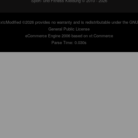
Sport- und Fitness Kleidung © 2010 - 2026
xtcModified
©2026 provides no warranty and is redistributable under the
GNU
General Public License
eCommerce Engine 2006 based on
xt:Commerce
Parse Time: 0.030s