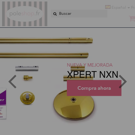
Poleshop.de
Español
F
0
NUEVA Y MEJORADA
XPERT NXN
Compra ahora