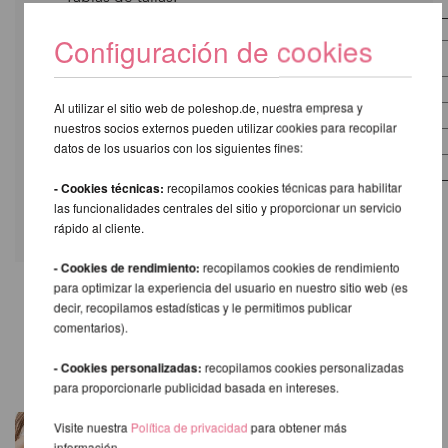
Talla
Busto
Cintura
Cadera
Configuración de cookies
XS
83 cm
63 cm
85 cm
S
88 cm
68 cm
91 cm
Al utilizar el sitio web de poleshop.de, nuestra empresa y
M
93 cm
73 cm
96 cm
nuestros socios externos pueden utilizar cookies para recopilar
L
98 cm
78 cm
101 cm
datos de los usuarios con los siguientes fines:
XL
103 cm
83 cm
106 cm
- Cookies técnicas:
recopilamos cookies técnicas para habilitar
las funcionalidades centrales del sitio y proporcionar un servicio
rápido al cliente.
- Cookies de rendimiento:
recopilamos cookies de rendimiento
para optimizar la experiencia del usuario en nuestro sitio web (es
decir, recopilamos estadísticas y le permitimos publicar
OTROS PRODUCTOS DE LA
comentarios).
MISMA MARCA
- Cookies personalizadas:
recopilamos cookies personalizadas
para proporcionarle publicidad basada en intereses.
Visite nuestra
Política de privacidad
para obtener más
información.