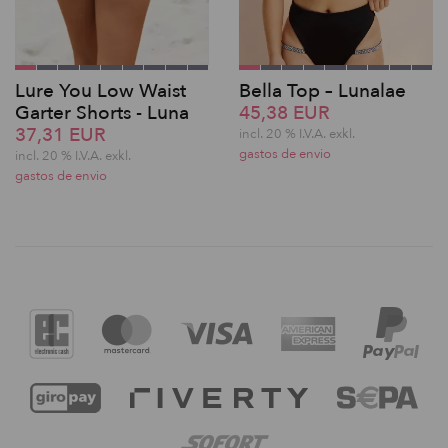
Lure You Low Waist
Bella Top – Lunalae
Garter Shorts - Luna
45,38 EUR
37,31 EUR
incl. 20 % I.V.A. exkl.
gastos de envio
incl. 20 % I.V.A. exkl.
gastos de envio