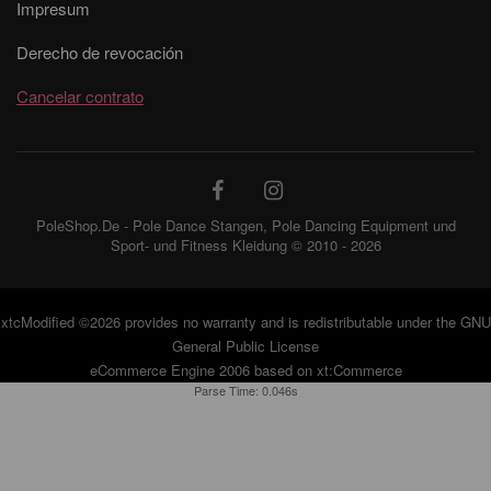
Impresum
Derecho de revocación
Cancelar contrato
PoleShop.De - Pole Dance Stangen, Pole Dancing Equipment und
Sport- und Fitness Kleidung © 2010 - 2026
xtcModified
©2026 provides no warranty and is redistributable under the
GNU
General Public License
eCommerce Engine 2006 based on
xt:Commerce
Parse Time: 0.046s