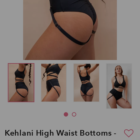
Kehlani High Waist Bottoms -