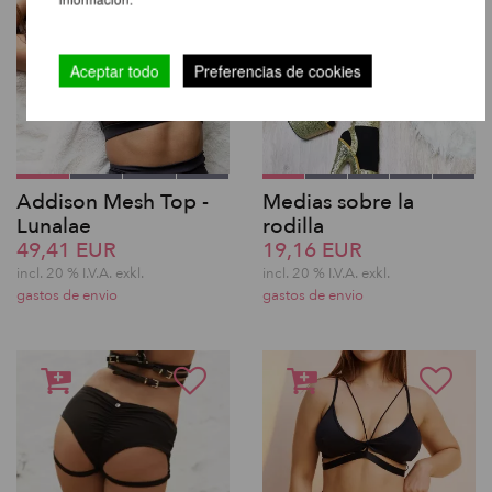
Aceptar todo
Preferencias de cookies
Addison Mesh Top -
Medias sobre la
Lunalae
rodilla
49,41 EUR
19,16 EUR
incl. 20 % I.V.A. exkl.
incl. 20 % I.V.A. exkl.
gastos de envio
gastos de envio