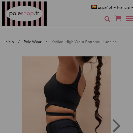
Poleshop.de
Español
Francia
0
Inicio
Pole Wear
Kehlani High Waist Bottoms - Lunalae