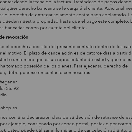
 contar desde la fecha de la factura. Tratándose de pagos desde
 cualquier derecho bancario se le cargará al cliente. Adicionalme
s el derecho de entregar solamente contra pago adelantado. L
s quedan nuestra propiedad hasta que el pago esté completo. 
s bancarias corren por cuenta del cliente.
de revocación
ne el derecho a desistir del presente contrato dentro de los cat
ar el motivo. El plazo de cancelación es de catorce días a partir d
ted o un tercero que es un representante de usted y que no es 
 ha tomado posesión de los bienes. Para ejecer su derecho de
ión, debe ponerse en contacto con nosotros
Wegener
er Str. 92
rlin
eshop.es
rnos con una declaración clara de su decisión de retirarse de es
(por ejemplo, consignado por correo postal, por fax o por correo
co). Usted puede utilizar el formulario de cancelación adjunto, p