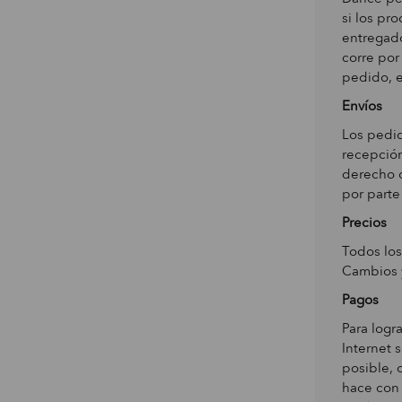
si los pr
entregado
corre por
pedido, e
Envíos
Los pedi
recepción
derecho d
por parte
Precios
Todos los
Cambios y
Pagos
Para logr
Internet 
posible, 
hace con 