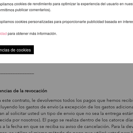
pilamos cookies de rendimiento para optimizar la experiencia del usuario en nuestr
ermitimos publicar comentarios).
 bancarios para el reembolso (si el metodo de pago es transfer
:
opilamos cookies personalizadas para proporcionarle publicidad basada en intere
cidad
para obtener más información.
___________________________________
e seguimiento: ____________________ Servicio a domicilio:
ncias de cookies
________
_______________
ncias de la revocación
a este contrato, le devolvemos todos los pagos que hemos reci
cluyendo los gastos de envío (a excepción de los gastos adicion
an al solicitar usted un tipo de envio que no sea la entrega est
recida por nosotros). El pago se realiza dentro de los catorce día
s a la fecha en que se reciba su aviso de cancelación. Para la de