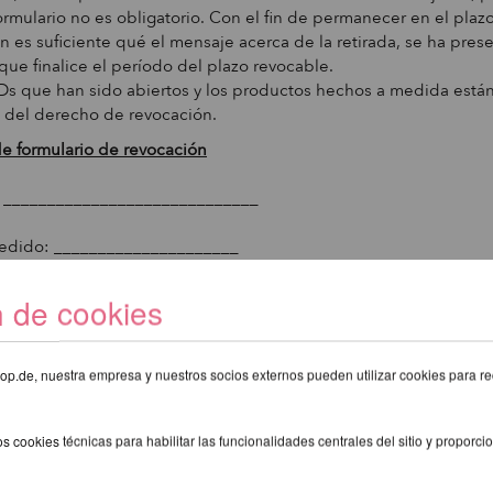
ormulario no es obligatorio. Con el fin de permanecer en el plaz
n es suficiente qué el mensaje acerca de la retirada, se ha pres
que finalice el período del plazo revocable.
s que han sido abiertos y los productos hechos a medida está
 del derecho de revocación.
 de formulario de revocación
_____________________________
pedido: _____________________
ía devolver los artículos siguientes:
n de cookies
___________________________________
eshop.de, nuestra empresa y nuestros socios externos pueden utilizar cookies para re
 la devolución (opcional):
s cookies técnicas para habilitar las funcionalidades centrales del sitio y proporcio
_________________________________