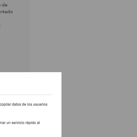
o de
entado
n
copilar datos de los usuarios
nar un servicio rápido al