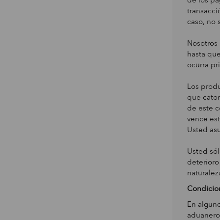
de los pa
transacci
caso, no 
Nosotros 
hasta que
ocurra pr
Los produ
que cator
de este c
vence est
Usted asu
Usted sól
deterioro
naturalez
Condicion
En alguno
aduaneros