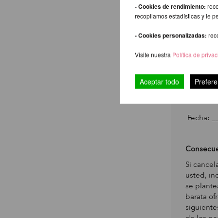
- Cookies de rendimiento:
reco
recopilamos estadísticas y le p
Mis datos
bancaria)
- Cookies personalizadas:
rec
Visite nuestra
Política de priva
________
Número d
Aceptar todo
Prefere
________
Fecha: _
Consecue
Si cancel
usted, in
se plante
barata of
siguiente