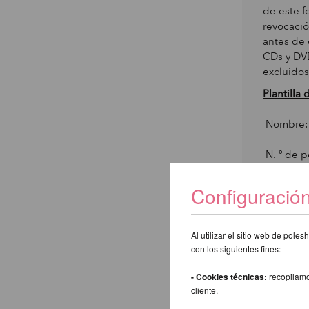
de este f
revocació
antes de 
CDs y DVD
excluidos
Plantilla
Nombre: 
N. º de 
Me gustar
Configuració
________
Al utilizar el sitio web de pol
con los siguientes fines:
Motivo de
- Cookies técnicas:
recopilamo
cliente.
________