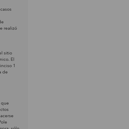
 casos
de
e realizó
l sitio
nico. El
inciso 1
a de
e que
uctos
hacerse
Pole
pra, sólo