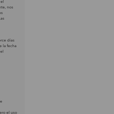
 el
nte, nos
os
Las
orce días
e la fecha
el
te
ero el uso