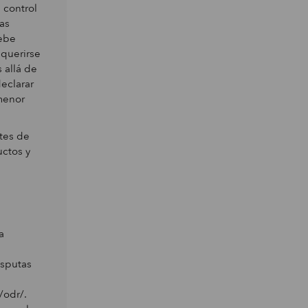
 control
as
debe
equerirse
 allá de
eclarar
menor
tes de
uctos y
a
isputas
/odr/.