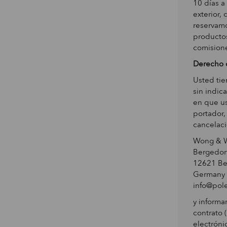
10 días a
exterior,
reservamo
producto
comisione
Derecho 
Usted tie
sin indic
en que us
portador,
cancelac
Wong & 
Bergedorf
12621 Be
Germany
info@pol
y informa
contrato 
electróni