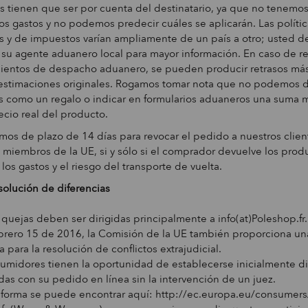
 tienen que ser por cuenta del destinatario, ya que no tenemos
os gastos y no podemos predecir cuáles se aplicarán. Las polític
 y de impuestos varían ampliamente de un país a otro; usted 
 su agente aduanero local para mayor información. En caso de r
ientos de despacho aduanero, se pueden producir retrasos más
estimaciones originales. Rogamos tomar nota que no podemos d
s como un regalo o indicar en formularios aduaneros una suma 
ecio real del producto.
s de plazo de 14 días para revocar el pedido a nuestros clien
 miembros de la UE, si y sólo si el comprador devuelve los prod
 los gastos y el riesgo del transporte de vuelta.
solución de diferencias
 quejas deben ser dirigidas principalmente a info(at)Poleshop.fr.
rero 15 de 2016, la Comisión de la UE también proporciona un
a para la resolución de conflictos extrajudicial.
umidores tienen la oportunidad de establecerse inicialmente d
das con su pedido en línea sin la intervención de un juez.
aforma se puede encontrar aquí: http://ec.europa.eu/consumers