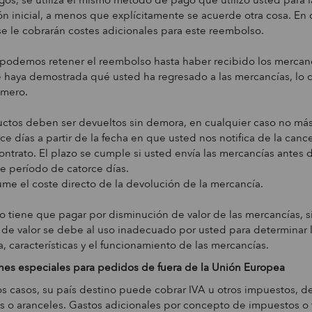
gos, se utiliza el mismo método de pago que utilizó usted para l
ón inicial, a menos que explícitamente se acuerde otra cosa. En 
se le cobrarán costes adicionales para este reembolso.
podemos retener el reembolso hasta haber recibido los mercan
 haya demostrada qué usted ha regresado a las mercancías, lo 
imero.
ctos deben ser devueltos sin demora, en cualquier caso no más
ce días a partir de la fecha en que usted nos notifica de la canc
ontrato. El plazo se cumple si usted envía las mercancías antes
e período de catorce días.
me el coste directo de la devolución de la mercancía.
o tiene que pagar por disminución de valor de las mercancías, si
 de valor se debe al uso inadecuado por usted para determinar 
a, características y el funcionamiento de las mercancías.
es especiales para pedidos de fuera de la Unión Europea
s casos, su país destino puede cobrar IVA u otros impuestos, d
 o aranceles. Gastos adicionales por concepto de impuestos o 