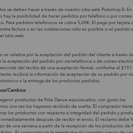
os se deben hacer a través de nuestro sitio web Poleshop.fr. En
s hay la posibilidad de hacer pedidos por teléfono o por correo
co. Para pedidos telefónicos se cobra 5,00€. El pago por tarjeta 
ontra factura o en las instalaciones sólo es posible si el pedido s
el sitio web.
to se celebra por la aceptación del pedido del cliente a través de
 la aceptación del pedido por vía telefónica o de correo electró
rescinde del recibo de una aceptación formal, conforme al §151 
liente recibirá la información de aceptación de su pedido por ví
ectrónico o la entrega de los productos pedidos.
sos/Cambios
regaron productos de Pole Dance equivocados, con gusto los
os una vez los hayamos recibido de vuelta. El comprador tien
nar los productos con respecto a integridad del pedido y prod
 inmediatamente después de recibir el envío. El reclamo debe 
zo de una semana a partir de la recepción de los productos de 
didos. Al comprador se le reembolse el completo precio de com