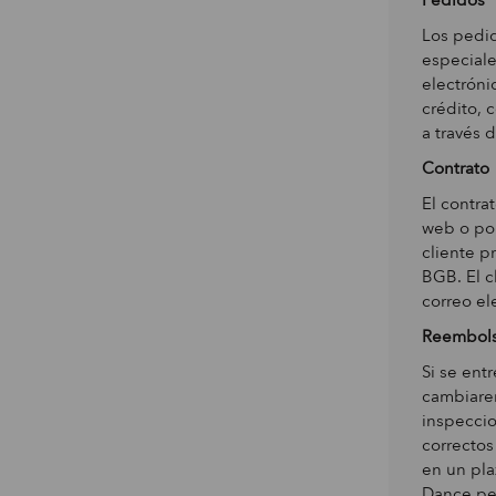
Pedidos
Los pedid
especiale
electróni
crédito, c
a través d
Contrato
El contra
web o por
cliente p
BGB. El c
correo el
Reembol
Si se ent
cambiarem
inspeccio
correctos
en un pla
Dance pe