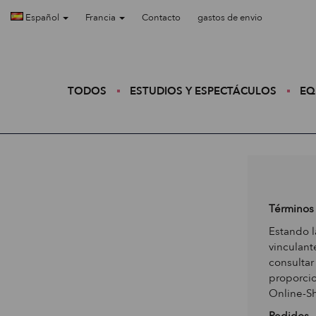
Español
Francia
Contacto
gastos de envio
TODOS
ESTUDIOS Y ESPECTÁCULOS
EQ
Términos 
Estando l
vinculant
consultar
proporcio
Online-S