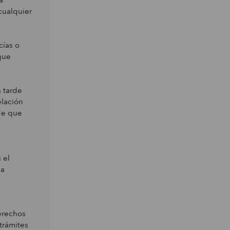
a
cualquier
cías o
que
 tarde
elación
 de que
 el
la
erechos
trámites