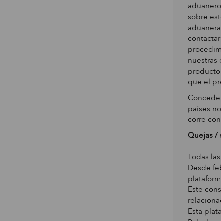
aduaneros
sobre est
aduaneras
contactar
procedim
nuestras 
producto
que el pr
Concedemo
países no
corre con
Quejas / 
Todas las
Desde feb
plataform
Este cons
relaciona
Esta plat