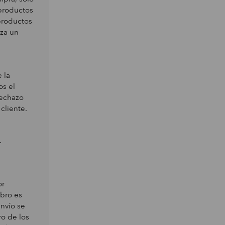
 productos
productos
aza un
 la
os el
rechazo
cliente.
.
or
obro es
envío se
ro de los