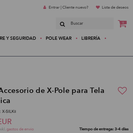
Entrar | Cliente nuevo?
Lista de deseos
0
RE Y SEGURIDAD
POLE WEAR
LIBRERÍA
 Accesorio de X-Pole para Tela
ica
: X-SILKii
EUR
exkl.
gastos de envio
Tiempo de entrega: 3-4 días