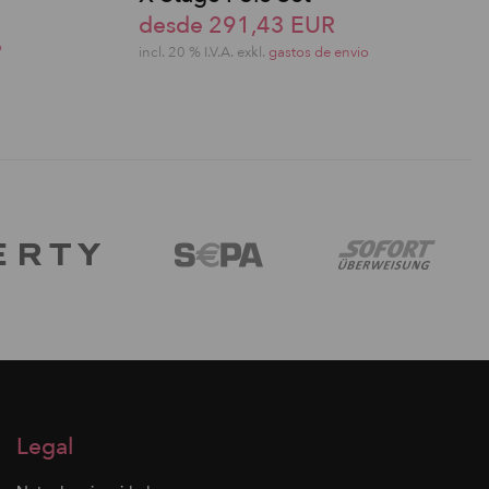
desde 291,43 EUR
o
incl. 20 % I.V.A. exkl.
gastos de envio
Legal