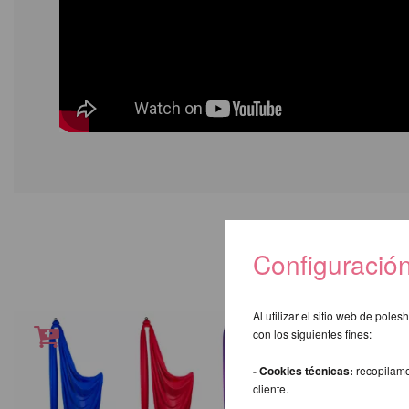
TAMBIÉN L
Configuració
Al utilizar el sitio web de pol
con los siguientes fines:
- Cookies técnicas:
recopilamo
cliente.