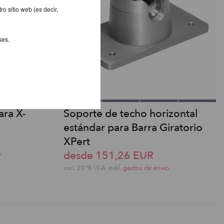
o sitio web (es decir,
ses.
ara X-
Soporte de techo horizontal
estándar para Barra Giratorio
XPert
desde 151,26 EUR
o
incl. 20 % I.V.A. exkl.
gastos de envio