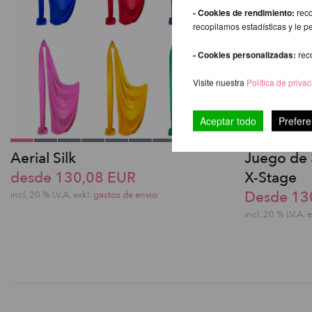
- Cookies de rendimiento:
reco
recopilamos estadísticas y le p
- Cookies personalizadas:
rec
Visite nuestra
Política de priva
Aceptar todo
Prefere
Aerial Silk
Juego de 
desde 130,08 EUR
X-Stage
Desde 13
incl. 20 % I.V.A. exkl.
gastos de envio
incl. 20 % I.V.A. 