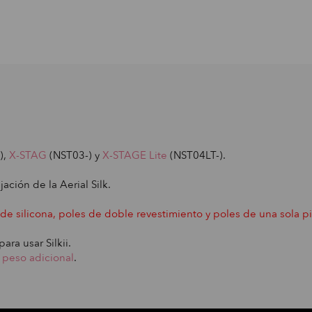
),
X-STAG
(NST03-) y
X-STAGE Lite
(NST04LT-).
ación de la Aerial Silk.
 silicona, poles de doble revestimiento y poles de una sola pi
para usar Silkii.
r
peso adicional
.