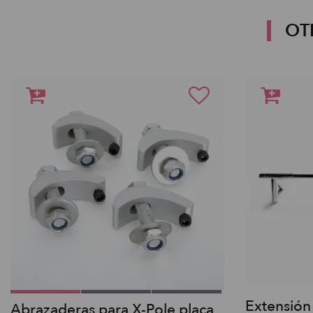
OT
Extensión
Abrazaderas para X-Pole placa