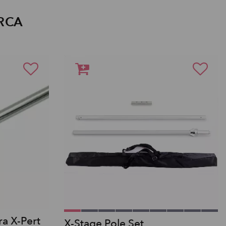
RCA
a X-Pert
X-Stage Pole Set