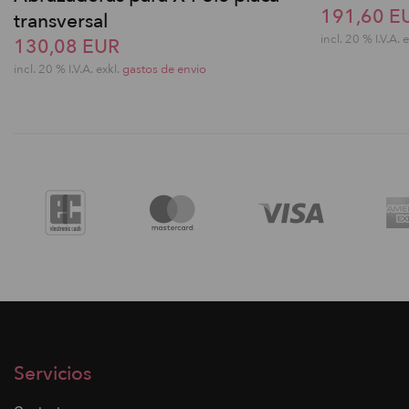
191,60 E
transversal
incl. 20 % I.V.A. 
130,08 EUR
incl. 20 % I.V.A. exkl.
gastos de envio
Servicios