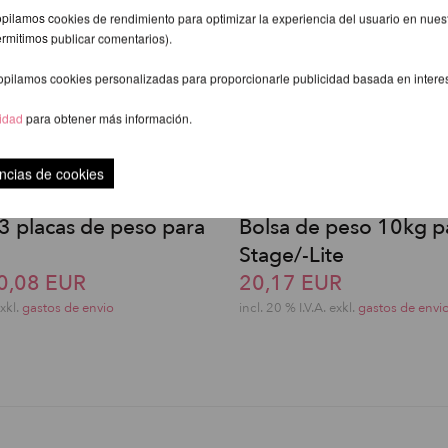
pilamos cookies de rendimiento para optimizar la experiencia del usuario en nuestr
ermitimos publicar comentarios).
opilamos cookies personalizadas para proporcionarle publicidad basada en intere
cidad
para obtener más información.
ncias de cookies
3 placas de peso para
Bolsa de peso 10kg p
Stage/-Lite
0,08 EUR
20,17 EUR
exkl.
gastos de envio
incl. 20 % I.V.A. exkl.
gastos de envi