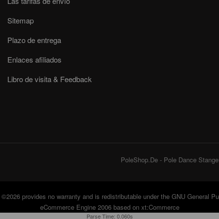
Las tarifas de envío
Sitemap
Plazo de entrega
Enlaces afiliados
Libro de visita & Feedback
PoleShop.De - Pole Dance Stangen
©2026 provides no warranty and is redistributable under the
GNU General Pub
eCommerce Engine 2006 based on
xt:Commerce
Parse Time: 0.060s