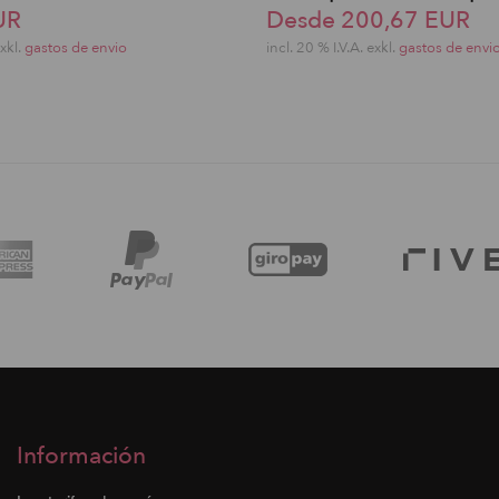
UR
Desde 200,67 EUR
exkl.
gastos de envio
incl. 20 % I.V.A. exkl.
gastos de envi
Información