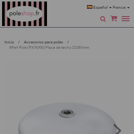
Poleshop.de
Español
Francia
0
Inicio
Accesorios para poles
XPert Pole (PX/NXN) Placa de techo D280mm