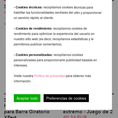
Sistema PoleAway©
Adaptador Superior
- Cookies técnicas:
recopilamos cookies técnicas para
432,61 EUR
Extendido - X-Pole
habilitar las funcionalidades centrales del sitio y proporcionar
desde 69,58 EUR
un servicio rápido al cliente.
incl. 20 % I.V.A. exkl.
gastos de envio
incl. 20 % I.V.A. exkl.
- Cookies de rendimiento:
recopilamos cookies de
gastos de envio
rendimiento para optimizar la experiencia del usuario en
nuestro sitio web (es decir, recopilamos estadísticas y le
permitimos publicar comentarios).
- Cookies personalizadas:
recopilamos cookies
personalizadas para proporcionarle publicidad basada en
intereses.
Visite nuestra
Política de privacidad
para obtener más
información.
Aceptar todo
Preferencias de cookies
Soporte de techo
A-Frame Barra
horizontal estándar
superior Tapa de
para Barra Giratorio
extremo - Juego de 2
XPert
40,34 EUR