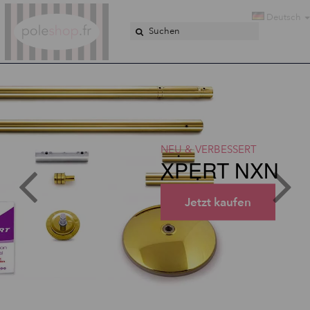
Poleshop.de
Deutsch
NEU & VERBESSERT
XPERT NXN
Jetzt kaufen