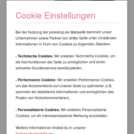
Cookie Einstellungen
Bei der Nutzung der poleshop.de Webseite sammeln unser
Unternehmen sowie Partner von dritter Seite unter Umständen
Informationen in Form von Cookies zu folgenden Zwecken:
- Technische Cookies:
Wir erstellen Technische Cookies, um
die Kernfunktionen der Seite zu ermöglichen und einen
schnellen Kundenservice bereitzustellen.
Aerial Hoop Sicherheit und
Sorgenfreiheit
- Performance Cookies:
Wir erstellen Performance Cookies,
Alle Firetoys Aerial Hoops werden mit einem
um das Nutzererlebnis auf unserer Seite zu optimieren (z.B.
dicken Schaumstoffschlauch, ähnlich einer
sammeln wir statistische Informationen und ermöglichen das
Poolnudel, geliefert, der wie eine schützende
Posten von Nutzerkommentaren).
Umarmung um den Reifen gewickelt ist. Dies
schützt den Reifen während des Transports
- Personalisierte Cookies:
Wir erstellen Personalisierte
und kann zum Schutz Ihres Reifens
Cookies, um dir interessenbasierte Werbung anzubieten.
verwendet werden, wenn er nicht aufgeriggt
Weitere Informationen findest du in unserer
ist. Der Versand ist in der Regel sehr
Datenschutzerklärung
.