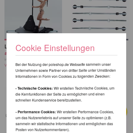
Cookie Einstellungen
Lupit Pole Stage
Lupit Pole Stage -
ab 1.249,41 EUR
Beine
ab 230,92 EUR
inkl. 20 % MwSt. zzgl.
Bei der Nutzung der poleshop.de Webseite sammeln unser
Versandkosten
inkl. 20 % MwSt. zzgl.
Unternehmen sowie Partner von dritter Seite unter Umständen
Versandkosten
Informationen in Form von Cookies zu folgenden Zwecken:
- Technische Cookies:
Wir erstellen Technische Cookies, um
die Kernfunktionen der Seite zu ermöglichen und einen
schnellen Kundenservice bereitzustellen.
- Performance Cookies:
Wir erstellen Performance Cookies,
um das Nutzererlebnis auf unserer Seite zu optimieren (z.B.
sammeln wir statistische Informationen und ermöglichen das
Posten von Nutzerkommentaren).