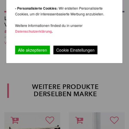
- Personalisierte Cookies:
Wir erstellen Personalisierte
Cookies, um dir interessenbasierte Werbung anzubieten.
Lupit Pole Stage -
Klebeband für Aerial
Verlängerung
Equipment - 50m
Weitere Informationen findest du in unserer
ab 99,83 EUR
40,33 EUR
Datenschutzerklärung
.
inkl. 20 % MwSt. zzgl.
inkl. 20 % MwSt. zzgl.
Versandkosten
Versandkosten
Alle akzeptieren
Cookie Einstellungen
WEITERE PRODUKTE
DERSELBEN MARKE